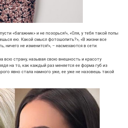
усти «багажник» и не позорься!», «Оля, у тебя такой попы
анешься ею. Какой смысл фотошопить?», «В жизни все
, ничего не изменится!», – насмехаются в сети.
на всю страну, называя свою внешность и красоту
ядя на то, как каждый раз меняется ее форма губ из
орого явно стала намного уже, ее уже не назовешь такой