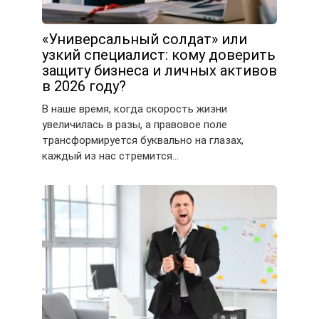
«Универсальный солдат» или
узкий специалист: кому доверить
защиту бизнеса и личных активов
в 2026 году?
В наше время, когда скорость жизни
увеличилась в разы, а правовое поле
трансформируется буквально на глазах,
каждый из нас стремится…