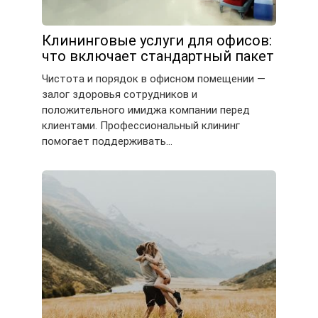
Клининговые услуги для офисов:
что включает стандартный пакет
Чистота и порядок в офисном помещении —
залог здоровья сотрудников и
положительного имиджа компании перед
клиентами. Профессиональный клининг
помогает поддерживать…