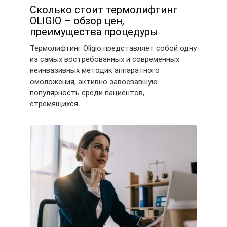
Сколько стоит термолифтинг
OLIGIO – обзор цен,
преимущества процедуры
Термолифтинг Oligio представляет собой одну
из самых востребованных и современных
неинвазивных методик аппаратного
омоложения, активно завоевавшую
популярность среди пациентов,
стремящихся…