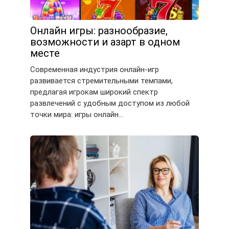
Онлайн игры: разнообразие,
возможности и азарт в одном
месте
Современная индустрия онлайн-игр
развивается стремительными темпами,
предлагая игрокам широкий спектр
развлечений с удобным доступом из любой
точки мира: игры онлайн…