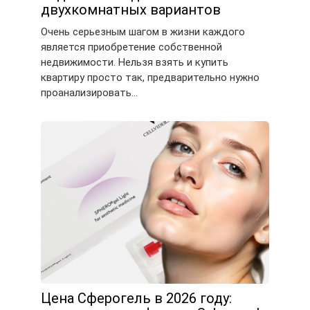
двухкомнатных вариантов
Очень серьезным шагом в жизни каждого
является приобретение собственной
недвижимости. Нельзя взять и купить
квартиру просто так, предварительно нужно
проанализировать…
Цена Сферогель в 2026 году: