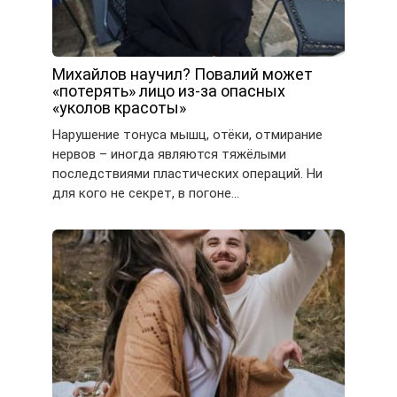
Михайлов научил? Повалий может
«потерять» лицо из-за опасных
«уколов красоты»
Нарушение тонуса мышц, отёки, отмирание
нервов – иногда являются тяжёлыми
последствиями пластических операций. Ни
для кого не секрет, в погоне…