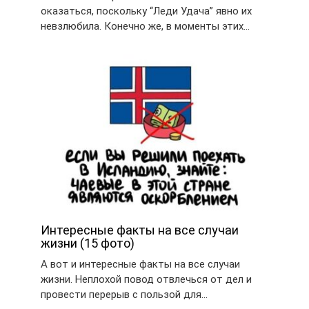
оказаться, поскольку “Леди Удача” явно их
невзлюбила. Конечно же, в моменты этих…
Интересные факты на все случаи
жизни (15 фото)
А вот и интересные факты на все случаи
жизни. Неплохой повод отвлечься от дел и
провести перерыв с пользой для…