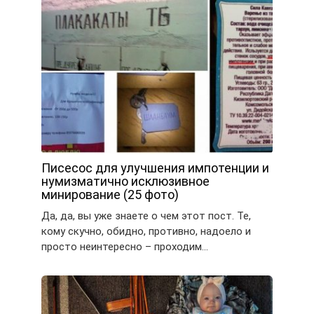
Писесос для улучшения импотенции и
нумизматично исклюзивное
минирование (25 фото)
Да, да, вы уже знаете о чем этот пост. Те,
кому скучно, обидно, противно, надоело и
просто неинтересно – проходим…