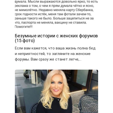
Безумные истории с женских форумов
(15 фото)
Если вам кажется, что ваша жизнь полна бед
и неприятностей, то загляните на женские
форумы. Вам сразу же станет легче,…