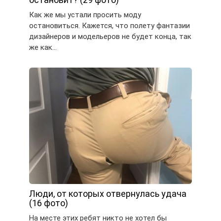
Как же мы устали просить моду
остановиться. Кажется, что полету фантазии
дизайнеров и модельеров не будет конца, так
же как…
Люди, от которых отвернулась удача
(16 фото)
На месте этих ребят никто не хотел бы