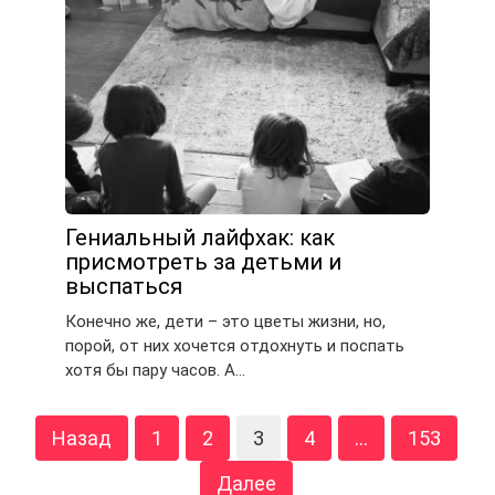
Гениальный лайфхак: как
присмотреть за детьми и
выспаться
Конечно же, дети – это цветы жизни, но,
порой, от них хочется отдохнуть и поспать
хотя бы пару часов. А…
Навигация
Назад
1
2
3
4
…
153
по
записям
Далее