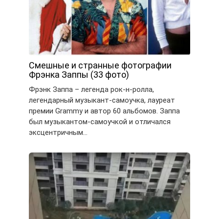
Смешные и странные фотографии
Фрэнка Заппы (33 фото)
Фрэнк Заппа – легенда рок-н-ролла,
легендарный музыкант-самоучка, лауреат
премии Grammy и автор 60 альбомов. Заппа
был музыкантом-самоучкой и отличался
эксцентричным…