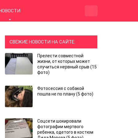
НОВОСТИ
СВЕЖИЕ НОВОСТИ НА САЙТЕ:
Прелести совместной
жизни, от которых может
случиться нервный срыв (15
фото)
Фотосессия с собакой
пошла не по плану (5 фото)
Соцсети шокировали
фотографии мертвого
ребенка, одетого в костюм
Деда Мороза (5 фото)