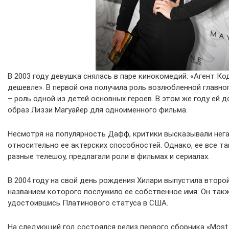
В 2003 году девушка снялась в паре кинокомедий: «Агент Ко
дешевле». В первой она получила роль возлюбленной главног
– роль одной из детей основных героев. В этом же году ей 
образ Лиззи Магуайер для одноименного фильма.
Несмотря на популярность Дафф, критики высказывали не
относительно ее актерских способностей. Однако, ее все та
разные телешоу, предлагали роли в фильмах и сериалах.
В 2004 году на свой день рождения Хилари выпустила второ
названием которого послужило ее собственное имя. Он такж
удостоившись Платинового статуса в США.
На следующий год состоялся релиз первого сборника «Most