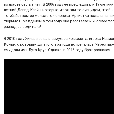
возрасте была 9 лет. В 2006 году ее преследовали 19-летни
летний Дэвид Клейн, которые угрожали то суицидом, чтобы
то убийством ее молодого человека. Артистка подала на них 
тюрьму. С Мэдденом в том году она рассталась, и, более то
развод ее родителей.
В 2010 году Хилари вышла замуж за хоккеиста, игрока Нацио
Комри, с которым до этого три года встречалась. Через пару
ему дали имя Лука Круз. Однако, в 2016 году брак распался.