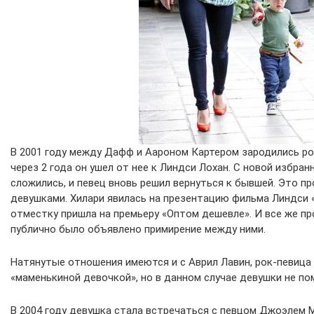
В 2001 году между Дафф и Аароном Картером зародились ро
через 2 года он ушел от нее к Линдси Лохан. С новой избра
сложились, и певец вновь решил вернуться к бывшей. Это 
девушками. Хилари явилась на презентацию фильма Линдси «
отместку пришла на премьеру «Оптом дешевле». И все же пр
публично было объявлено примирение между ними.
Натянутые отношения имеются и с Аврил Лавин, рок-певица
«маменькиной девочкой», но в данном случае девушки не по
В 2004 году девушка стала встречаться с певцом Джоэлем М