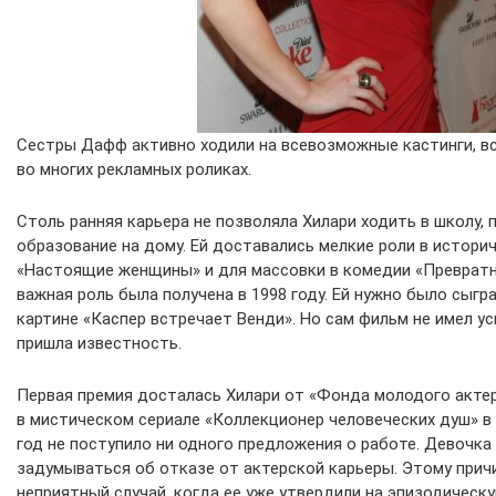
Сестры Дафф активно ходили на всевозможные кастинги, в
во многих рекламных роликах.
Столь ранняя карьера не позволяла Хилари ходить в школу, 
образование на дому. Ей доставались мелкие роли в истори
«Настоящие женщины» и для массовки в комедии «Превратн
важная роль была получена в 1998 году. Ей нужно было сыгр
картине «Каспер встречает Венди». Но сам фильм не имел ус
пришла известность.
Первая премия досталась Хилари от «Фонда молодого актер
в мистическом сериале «Коллекционер человеческих душ» в 
год не поступило ни одного предложения о работе. Девочка
задумываться об отказе от актерской карьеры. Этому прич
неприятный случай, когда ее уже утвердили на эпизодическ