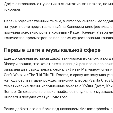
Дафф отказалась от участия в съемках из-за низкого, по мн
гонорара.
Первый художественный фильм, в котором снялась молодая 
натура», после представленный на Каннском кинофестивале.
получила основную роль в комедии «Кадет Келли». У этой 
количество просмотров за все время существования канала 
Первые шаги в музыкальной сфере
Еще до карьеры актрисы Дафф занималась вокалом, а когда
Disney и поняла, что хочет стать певицей, решила снова взят
записала два саундтрека к сериалу «Лиззи Магуайер», спев к
Can’t Wait» и «The Tiki Tiki Tiki Room», и сразу же получила у
же году был выпущен рождественский альбом «Santa Claus 
тематические песни, исполненные вместе с Хэйли Дафф, Крис
Romeo. Он оказался в списке наиболее популярных музыкал
Billboard и получил статус Золотого.
Релиз дебютного альбома под названием «Metamorphosis» со