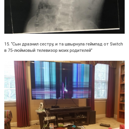
15. “Сын дразнил сестру, и та швырнула геймпад от Switch
в 75-люймовый телевизор моих родителей”