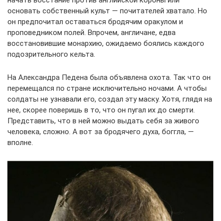
начать восстание против английской короны или
основать собственный культ — почитателей хватало. Но
он предпочитал оставаться бродячим оракулом и
проповедником полей. Впрочем, англичане, едва
восстановившие монархию, ожидаемо боялись каждого
подозрительного кельта.
На Александра Педена была объявлена охота. Так что он
перемещался по стране исключительно ночами. А чтобы
солдаты не узнавали его, создал эту маску. Хотя, глядя на
нее, скорее поверишь в то, что он пугал их до смерти.
Представить, что в ней можно выдать себя за живого
человека, сложно. А вот за бродячего духа, боггла, —
вполне.