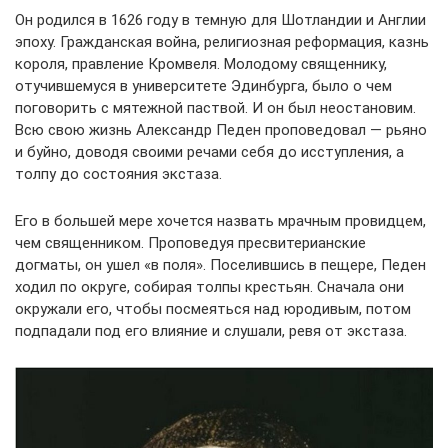
Он родился в 1626 году в темную для Шотландии и Англии
эпоху. Гражданская война, религиозная реформация, казнь
короля, правление Кромвеля. Молодому священнику,
отучившемуся в университете Эдинбурга, было о чем
поговорить с мятежной паствой. И он был неостановим.
Всю свою жизнь Александр Педен проповедовал — рьяно
и буйно, доводя своими речами себя до исступления, а
толпу до состояния экстаза.
Его в большей мере хочется назвать мрачным провидцем,
чем священником. Проповедуя пресвитерианские
догматы, он ушел «в поля». Поселившись в пещере, Педен
ходил по округе, собирая толпы крестьян. Сначала они
окружали его, чтобы посмеяться над юродивым, потом
подпадали под его влияние и слушали, ревя от экстаза.