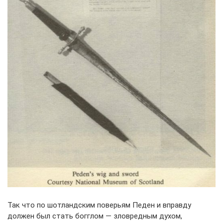
Так что по шотландским поверьям Педен и вправду
должен был стать богглом — зловредным духом,