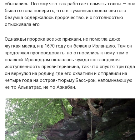
сбывались. Потому что так работает память толпы — она
была готова поверить, что в туманных словах святого
безумца содержалось пророчество, и с готовностью
отыскивала его.
Однажды пророка все же прижали, не помогла даже
жуткая маска, и в 1670 году он бежал в Ирландию. Там он
продолжал проповедовать, но относились к нему там с
опаской. Ирландцам оказалась чужда шотландская
исступленность пресвитерианина, так что спустя три года
он вернулся на родину, где его схватили и отправили на
четыре года на остров-тюрьму Басс-рок, напоминающую
не то Алькатрас, не то Азкабан.