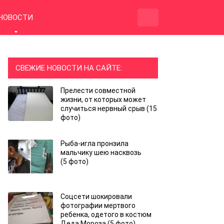
НОВОСТИ
СВЕЖИЕ НОВОСТИ НА САЙТЕ:
Прелести совместной
жизни, от которых может
случиться нервный срыв (15
фото)
Рыба-игла пронзила
мальчику шею насквозь
(5 фото)
Соцсети шокировали
фотографии мертвого
ребенка, одетого в костюм
Деда Мороза (5 фото)