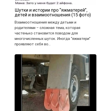
Шутки и истории про “яжматерей”,
детей и взаимоотношения (15 фото)
Взаимоотношения между детьми и
родителями – сложная тема, которая
частенько становится поводом для
многочисленных шуток. Иногда “яжматери”
проявляют себя во…