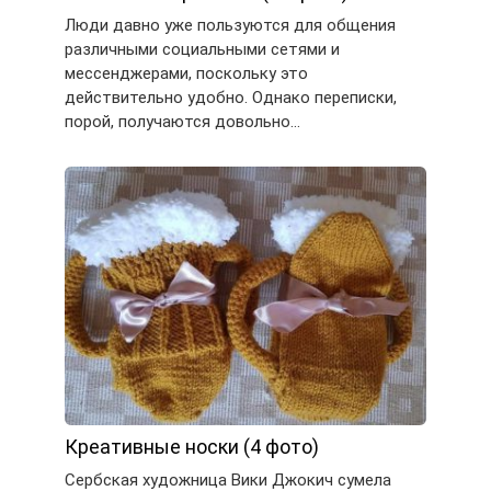
Люди давно уже пользуются для общения
различными социальными сетями и
мессенджерами, поскольку это
действительно удобно. Однако переписки,
порой, получаются довольно…
Креативные носки (4 фото)
Сербская художница Вики Джокич сумела