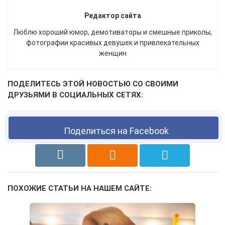
Редактор сайта
Люблю хороший юмор, демотиваторы и смешные приколы,
фотографии красивых девушек и привлекательных
женщин
ПОДЕЛИТЕСЬ ЭТОЙ НОВОСТЬЮ СО СВОИМИ
ДРУЗЬЯМИ В СОЦИАЛЬНЫХ СЕТЯХ:
Поделиться на Facebook
ПОХОЖИЕ СТАТЬИ НА НАШЕМ САЙТЕ: