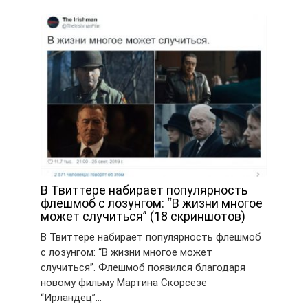
В Твиттере набирает популярность
флешмоб с лозунгом: “В жизни многое
может случиться” (18 скриншотов)
В Твиттере набирает популярность флешмоб
с лозунгом: “В жизни многое может
случиться”. Флешмоб появился благодаря
новому фильму Мартина Скорсезе
“Ирландец”…