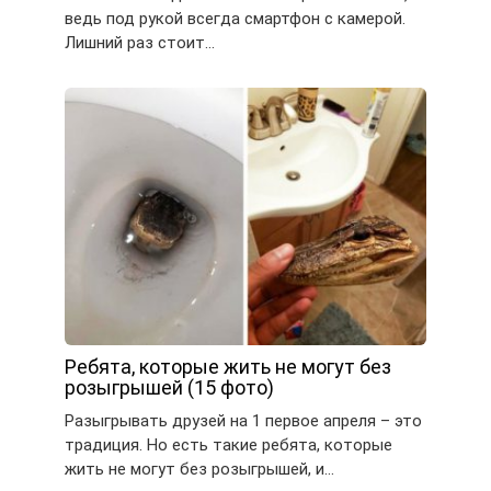
ведь под рукой всегда смартфон с камерой.
Лишний раз стоит…
Ребята, которые жить не могут без
розыгрышей (15 фото)
Разыгрывать друзей на 1 первое апреля – это
традиция. Но есть такие ребята, которые
жить не могут без розыгрышей, и…