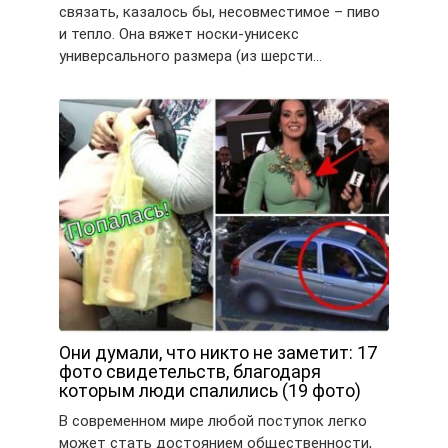
связать, казалось бы, несовместимое – пиво
и тепло. Она вяжет носки-унисекс
универсального размера (из шерсти…
Они думали, что никто не заметит: 17
фото свидетельств, благодаря
которым люди спалились (19 фото)
В современном мире любой поступок легко
может стать достоянием общественности,