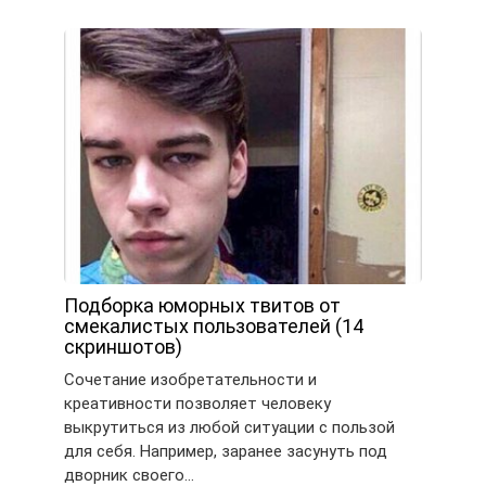
Подборка юморных твитов от
смекалистых пользователей (14
скриншотов)
Сочетание изобретательности и
креативности позволяет человеку
выкрутиться из любой ситуации с пользой
для себя. Например, заранее засунуть под
дворник своего…