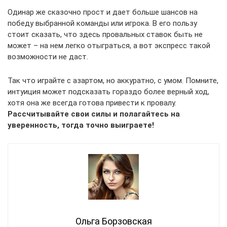
Одинар же сказочно прост и дает больше шансов на
победу выбранной команды или игрока. В его пользу
стоит сказать, что здесь провальных ставок быть не
может – на нем легко отыграться, а вот экспресс такой
возможности не даст.
Так что играйте с азартом, но аккуратно, с умом. Помните,
интуиция может подсказать гораздо более верный ход,
хотя она же всегда готова привести к провалу.
Рассчитывайте свои силы и полагайтесь на
уверенность, тогда точно выиграете!
Ольга Борзовская