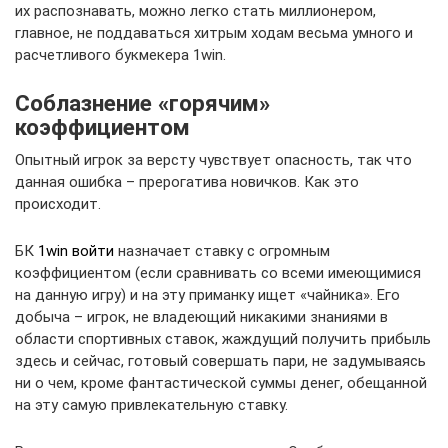
их распознавать, можно легко стать миллионером,
главное, не поддаваться хитрым ходам весьма умного и
расчетливого букмекера 1win.
Соблазнение «горячим»
коэффициентом
Опытный игрок за версту чувствует опасность, так что
данная ошибка – прерогатива новичков. Как это
происходит.
БК
1win войти
назначает ставку с огромным
коэффициентом (если сравнивать со всеми имеющимися
на данную игру) и на эту приманку ищет «чайника». Его
добыча – игрок, не владеющий никакими знаниями в
области спортивных ставок, жаждущий получить прибыль
здесь и сейчас, готовый совершать пари, не задумываясь
ни о чем, кроме фантастической суммы денег, обещанной
на эту самую привлекательную ставку.