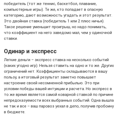
победитель (тот же теннис, баскетбол, плавание,
компьютерные игры). Те же, кто попадает в опасную
категорию, дают возможность угадать и этот результат.
Это двойная ставка (победитель 1 или 2 плюс ничья).
Такое решение уменьшит проигрыш, но надо понимать,
что коэффициент на него заведомо мал, чем у одиночной
ставки.
Одинар и экспресс
Легкие деньги – экспресс ставка на несколько событий
(каких угодно игр). Нельзя ставить на одно и то же. Других
ограничений нет. Коэффициенты складываются в вашу
пользу, а итоговый результат заметно повышает
настроение своей несомненной прибылью. Это при
условии победы вашей интуиции и расчета. Но экспресс в
то же время является самой коварной ставкой по причине
непредсказуемости всех выбранных событий. Одна вышла
не так и все – ваш паровоз уехал в депо, получив пробоину
в бюджете.