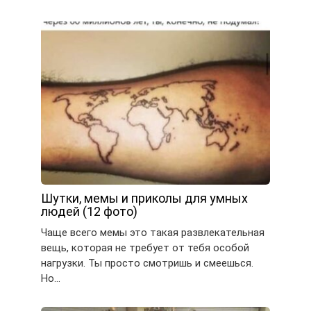
Шутки, мемы и приколы для умных
людей (12 фото)
Чаще всего мемы это такая развлекательная
вещь, которая не требует от тебя особой
нагрузки. Ты просто смотришь и смеешься.
Но…