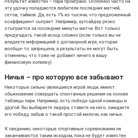
Результат известен – пари проиграно. Особенно часто на
эту удочку попадаются любители последних матчей,
сетов, таймов. Да, есть 1% из тысячи, что предложенный
коэффициент сыграет. Например, аутсайдер резко
отыграется за последние минуты матча. Вот только
предугадать такой исход сложно (если только вы не
владеете информацией о договорной игре, которая
вообще-то запрещена, а результаты ее могут быть
отменены, что тоже не добавит ничего в вашу
финансовую копилку).
Ничья – про которую все забывают
Некоторые сильно увлекшиеся игрой люди, имеют
обыкновение совершать спонтанные решения на основе
таблицы пари. Например, есть победа одной команды и
другой. Вы выбираете лидера, ставите на него, ожидаете
его победу, забыв о такой простой мелочи, как ничья.
К сведению, некоторые спортивные соревнования не
заканчиваются таким исходом, пока не будет известен