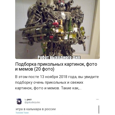
Подборка прикольных картинок, фото
и мемов (20 фото)
В этом посте 13 ноября 2018 года, вы увидите
подборку очень прикольных и свежих
картинок, фото и мемов. Такие как,…