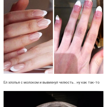
Ел хлопья с молоком и вывихнул челюсть… ну как так-то