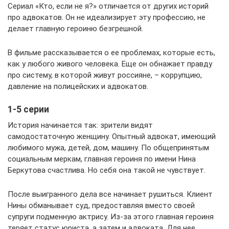
Сериал «Кто, если не я?» отличается от других историй
про адвокатов. Он не идеализирует эту профессию, не
делает главную героиню безгрешной.
В фильме рассказывается о ее проблемах, которые есть,
как у любого живого человека. Еще он обнажает правду
про систему, в которой живут россияне, – коррупцию,
давление на полицейских и адвокатов.
1-5 серии
История начинается так: зрители видят
самодостаточную женщину. Опытный адвокат, имеющий
любимого мужа, детей, дом, машину. По общепринятым
социальным меркам, главная героиня по имени Нина
Беркутова счастлива. Но себя она такой не чувствует.
После выигранного дела все начинает рушиться. Клиент
Нины обманывает суд, предоставляя вместо своей
супруги подменную актрису. Из-за этого главная героиня
теряет статус юриста, а затем и адвоката. Для нее