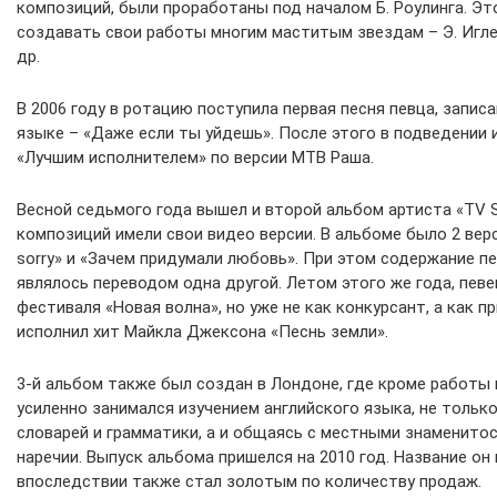
композиций, были проработаны под началом Б. Роулинга. Э
создавать свои работы многим маститым звездам – Э. Иглеси
др.
В 2006 году в ротацию поступила первая песня певца, запис
языке – «Даже если ты уйдешь». После этого в подведении и
«Лучшим исполнителем» по версии МТВ Раша.
Весной седьмого года вышел и второй альбом артиста «TV S
композиций имели свои видео версии. В альбоме было 2 вер
sorry» и «Зачем придумали любовь». При этом содержание пе
являлось переводом одна другой. Летом этого же года, пев
фестиваля «Новая волна», но уже не как конкурсант, а как п
исполнил хит Майкла Джексона «Песнь земли».
3-й альбом также был создан в Лондоне, где кроме работы 
усиленно занимался изучением английского языка, не тольк
словарей и грамматики, а и общаясь с местными знаменито
наречии. Выпуск альбома пришелся на 2010 год. Название он п
впоследствии также стал золотым по количеству продаж.