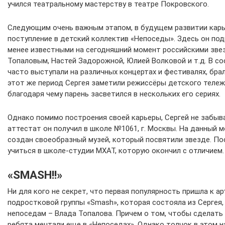
учился театральному мастерству в театре Покровского.
Следующим очень важным этапом, в будущем развитии карь
поступление в детский коллектив «Непоседы». Здесь он под
менее известными на сегодняшний момент российскими зве
Топаловым, Настей Задорожной, Юлией Волковой и т.д. В с
часто выступали на различных концертах и фестивалях, брал
этот же период Сергея заметили режиссёры детского тележ
благодаря чему парень засветился в нескольких его сериях.
Однако помимо построения своей карьеры, Сергей не забыва
аттестат он получил в школе №1061, г. Москвы. На данный м
создан своеобразный музей, который посвятили звезде. По
учиться в школе-студии МХАТ, которую окончил с отличием.
«SMASH!!»
Ни для кого не секрет, что первая популярность пришла к а
подростковой группы «Smash», которая состояла из Сергея, 
непоседам – Влада Топалова. Причем о том, чтобы сделать 
ребята мечтали еще в «Непоседах». Однако толчок в этом н