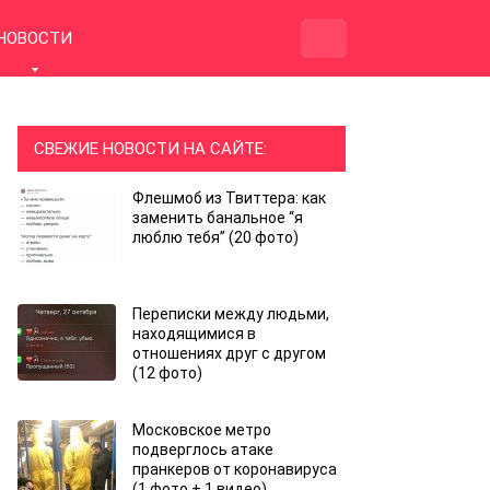
НОВОСТИ
СВЕЖИЕ НОВОСТИ НА САЙТЕ:
Флешмоб из Твиттера: как
заменить банальное “я
люблю тебя” (20 фото)
Переписки между людьми,
находящимися в
отношениях друг с другом
(12 фото)
Московское метро
подверглось атаке
пранкеров от коронавируса
(1 фото + 1 видео)