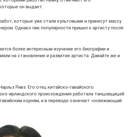
 с которыми работал Киану, отмечают его
которые он выдает.
абот, которые уже стали культовыми и принесут массу
чером. Однако пик популярности пришел к артисту после
вится более интересным изучение его биографии и
яли на становление и развитие артиста. Давайте же и
 Чарльз Ривз. Его отец китайско-гавайского
йско-ирландского происхождения работала танцовщицей.
 гавайским корням, и в переводе означает «освежающий