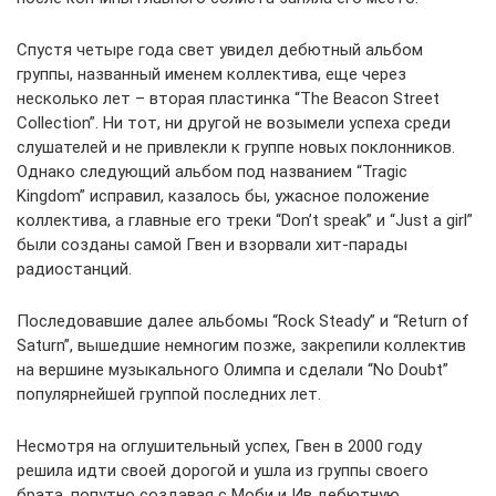
Спустя четыре года свет увидел дебютный альбом
группы, названный именем коллектива, еще через
несколько лет – вторая пластинка “The Beacon Street
Collection”. Ни тот, ни другой не возымели успеха среди
слушателей и не привлекли к группе новых поклонников.
Однако следующий альбом под названием “Tragic
Kingdom” исправил, казалось бы, ужасное положение
коллектива, а главные его треки “Don’t speak” и “Just a girl”
были созданы самой Гвен и взорвали хит-парады
радиостанций.
Последовавшие далее альбомы “Rock Steady” и “Return of
Saturn”, вышедшие немногим позже, закрепили коллектив
на вершине музыкального Олимпа и сделали “No Doubt”
популярнейшей группой последних лет.
Несмотря на оглушительный успех, Гвен в 2000 году
решила идти своей дорогой и ушла из группы своего
брата, попутно создавая с Моби и Ив дебютную