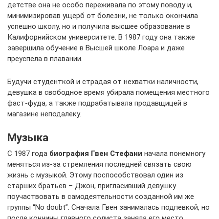
детстве она не особо переживала по этому поводу и,
минимизировав ущерб от болезни, не только окончила
успешно школу, но и получила высшее образование в
Калифорнийском университете. В 1987 году она также
завершила обучение в Высшей школе Лоара и даже
преуспела в плавании.
Будучи студенткой и страдая от нехватки наличности,
девушка в свободное время убирала помещения местного
фаст-фуда, а также подрабатывала продавщицей в
магазине неподалеку.
Музыка
С 1987 года
биография Гвен Стефани
начала понемногу
меняться из-за стремления последней связать свою
жизнь с музыкой. Этому поспособствовал один из
старших братьев – Джон, пригласивший девушку
поучаствовать в самодеятельности созданной им же
группы “No doubt”. Сначала Гвен занималась подпевкой, но
после кончины главного солиста заняла его место.