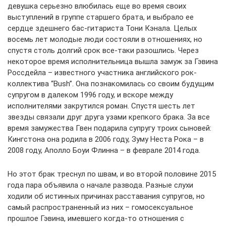
девушка серьезно влюбилась еще во время своих
выступлений в группе старшего брата, и выбрало ее
сердце здешнего бас-гитариста Тони Кэнала. Целых
восемь лет молодые люди состояли в отношениях, но
спустя столь долгий срок все-таки разошлись. Через
некоторое время исполнительница вышла замуж за Гэвина
Россдейла – известного участника английского рок-
коллектива “Bush”. Она познакомилась со своим будущим
супругом в далеком 1996 году, и вскоре между
исполнителями закрутился роман. Спустя шесть лет
звезды связали друг друга узами крепкого брака. За все
время замужества Гвен подарила супругу троих сыновей:
Кингстона она родила в 2006 году, Зуму Неста Рока – в
2008 году, Аполло Боуи Флинна – в феврале 2014 года.
Но этот брак треснул по швам, и во второй половине 2015
года пара объявила о начале развода. Разные слухи
ходили об истинных причинах расставания супругов, но
самый распространенный из них – гомосексуальное
прошлое Гэвина, имевшего когда-то отношения с