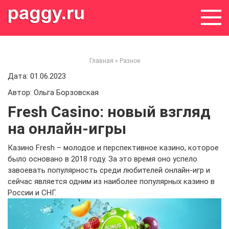
Skip
to
content
Главная
»
Разное
Дата: 01.06.2023
Автор: Ольга Борзовская
Fresh Casino: новый взгляд
на онлайн-игры
Казино Fresh – молодое и перспективное казино, которое
было основано в 2018 году. За это время оно успело
завоевать популярность среди любителей онлайн-игр и
сейчас является одним из наиболее популярных казино в
России и СНГ.