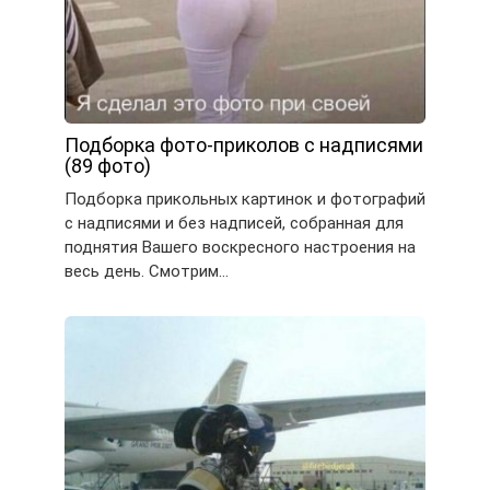
Подборка фото-приколов с надписями
(89 фото)
Подборка прикольных картинок и фотографий
с надписями и без надписей, собранная для
поднятия Вашего воскресного настроения на
весь день. Смотрим…