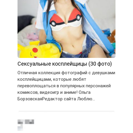
Сексуальные косплейщицы (30 фото)
Отличная коллекция фотографий с девушками
косплейщицами, которые любят
перевоплощаться в популярных персонажей
комиксов, видеоигр и аниме! Ольга
БорзовскаяРедактор сайта Люблю…