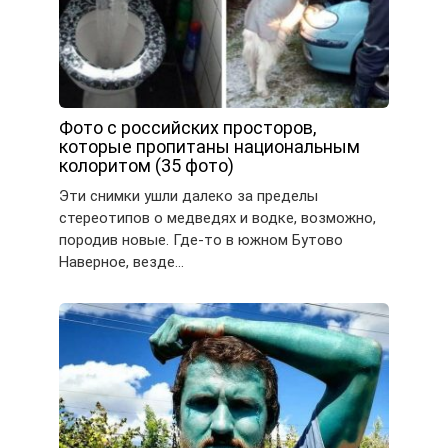
Фото с российских просторов,
которые пропитаны национальным
колоритом (35 фото)
Эти снимки ушли далеко за пределы
стереотипов о медведях и водке, возможно,
породив новые. Где-то в южном Бутово
Наверное, везде…