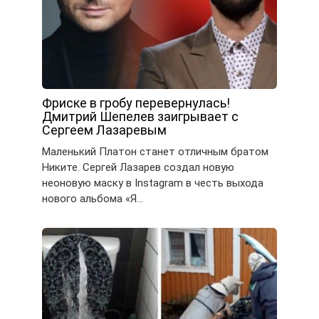
Фриске в гробу перевернулась!
Дмитрий Шепелев заигрывает с
Сергеем Лазаревым
Маленький Платон станет отличным братом
Никите. Сергей Лазарев создал новую
неоновую маску в Instagram в честь выхода
нового альбома «Я…