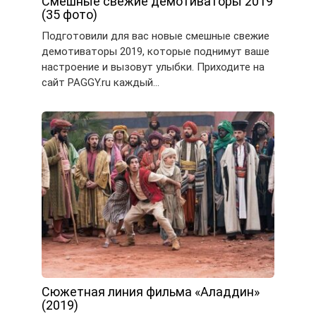
Смешные свежие демотиваторы 2019
(35 фото)
Подготовили для вас новые смешные свежие
демотиваторы 2019, которые поднимут ваше
настроение и вызовут улыбки. Приходите на
сайт PAGGY.ru каждый…
Сюжетная линия фильма «Аладдин»
(2019)