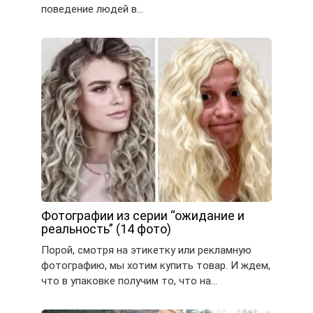
поведение людей в…
Фотографии из серии “ожидание и
реальность” (14 фото)
Порой, смотря на этикетку или рекламную
фотографию, мы хотим купить товар. И ждем,
что в упаковке получим то, что на…