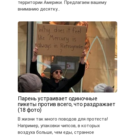
территории Америки. Предлагаем вашему
вниманию десятку…
Парень устраивает одиночные
пикеты против всего, что раздражает
(18 фото)
В жизни так много поводов для протеста!
Например, упаковки чипсов, в которых
воздуха больше, чем еды, странное