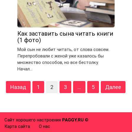
Как заставить сына читать книги
(1 фото)
Мой сын не любит читать, от слова совсем.
Перепробовали с женой уже казалось бы
множество способов, но все бестолку.
Начал…
Навигация
Назад
1
2
3
…
5
Далее
по
записям
Сайт хорошего настроения
PAGGY.RU
©
Карта сайта
О нас