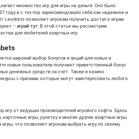
длагает множество игр для игры на деньги. Оно было
07 году и с тех пор зарекомендовало себя как надежное и
т Leonbets позволяет игрокам получить доступ к играм
тернет –
играй тут
. В этой статье мы рассмотрим
ества для любителей азартных игр.
nbets
яется широкий выбор бонусов и акций для новых и
айте новые пользователи получают приветственный бонус
ных денежных средств на счет. Также в казино
нкурсы с призами, которые могут заинтересовать любого
ор игр от ведущих производителей игрового софта. Здесь
 карточные игры, рулетку и многие другие азартные игры.
и игры, что позволяет игрокам выбрать игру по своему