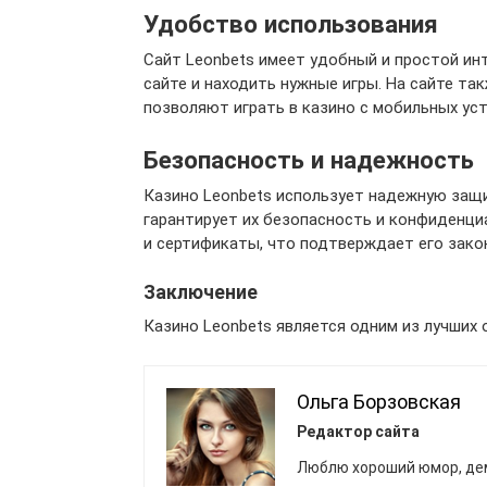
Удобство использования
Сайт Leonbets имеет удобный и простой ин
сайте и находить нужные игры. На сайте та
позволяют играть в казино с мобильных ус
Безопасность и надежность
Казино Leonbets использует надежную защи
гарантирует их безопасность и конфиденци
и сертификаты, что подтверждает его зако
Заключение
Казино Leonbets является одним из лучших 
Ольга Борзовская
Редактор сайта
Люблю хороший юмор, де