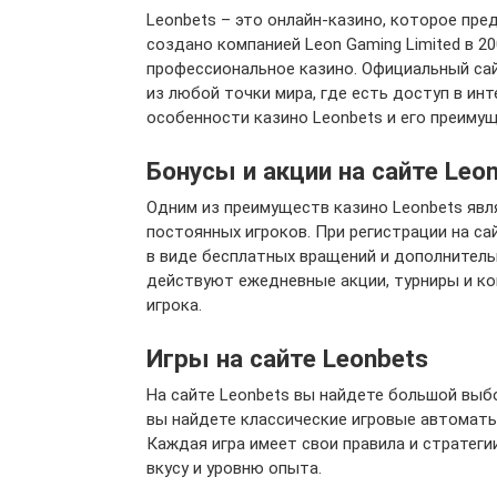
Leonbets – это онлайн-казино, которое пре
создано компанией Leon Gaming Limited в 20
профессиональное казино. Официальный сай
из любой точки мира, где есть доступ в ин
особенности казино Leonbets и его преимущ
Бонусы и акции на сайте Leo
Одним из преимуществ казино Leonbets явл
постоянных игроков. При регистрации на с
в виде бесплатных вращений и дополнитель
действуют ежедневные акции, турниры и ко
игрока.
Игры на сайте Leonbets
На сайте Leonbets вы найдете большой выб
вы найдете классические игровые автоматы,
Каждая игра имеет свои правила и стратеги
вкусу и уровню опыта.