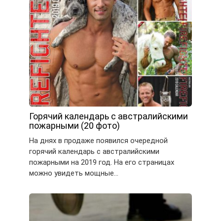
Горячий календарь с австралийскими
пожарными (20 фото)
На днях в продаже появился очередной
горячий календарь с австралийскими
пожарными на 2019 год. На его страницах
можно увидеть мощные…