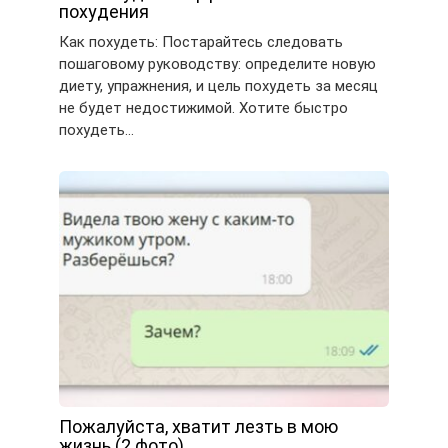
похудения
Как похудеть: Постарайтесь следовать
пошаговому руководству: определите новую
диету, упражнения, и цель похудеть за месяц
не будет недостижимой. Хотите быстро
похудеть…
Пожалуйста, хватит лезть в мою
жизнь (2 фото)