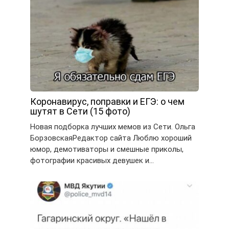
Коронавирус, поправки и ЕГЭ: о чем
шутят в Сети (15 фото)
Новая подборка лучших мемов из Сети. Ольга
БорзовскаяРедактор сайта Люблю хороший
юмор, демотиваторы и смешные приколы,
фотографии красивых девушек и…