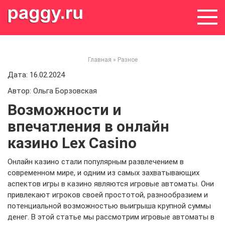
Skip
to
content
Главная
»
Разное
Дата: 16.02.2024
Автор: Ольга Борзовская
Возможности и
впечатления в онлайн
казино Lex Casino
Онлайн казино стали популярным развлечением в
современном мире, и одним из самых захватывающих
аспектов игры в казино являются игровые автоматы. Они
привлекают игроков своей простотой, разнообразием и
потенциальной возможностью выигрыша крупной суммы
денег. В этой статье мы рассмотрим игровые автоматы в