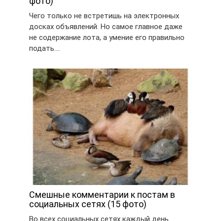
фото)
Чего только не встретишь на электронных
досках объявлений. Но самое главное даже
не содержание лота, а умение его правильно
подать….
Смешные комментарии к постам в
социальных сетях (15 фото)
Во всех социальных сетях каждый день