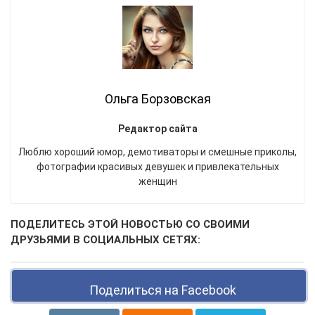
Ольга Борзовская
Редактор сайта
Люблю хороший юмор, демотиваторы и смешные приколы,
фотографии красивых девушек и привлекательных
женщин
ПОДЕЛИТЕСЬ ЭТОЙ НОВОСТЬЮ СО СВОИМИ
ДРУЗЬЯМИ В СОЦИАЛЬНЫХ СЕТЯХ:
Поделиться на Facebook