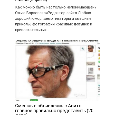
Как можно быть настолько непонимающей?
Ольга БорзовскаяРедактор сайта Люблю
хороший юмор, демотиваторы и смешные
приколы, фотографии красивых девушек и
привлекательных…
Смешные объявления с Авито:
главное правильно представить (20