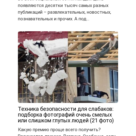
появляются десятки тысяч самых разных
публикаций – развлекательных, новостных,
познавательных и прочих. А под…
Техника безопасности для слабаков:
подборка фотографий очень смелых
или слишком глупых людей (21 фото)
Какую премию проще всего получить?