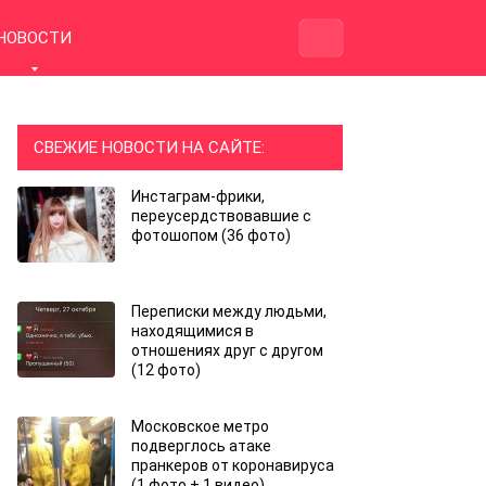
НОВОСТИ
СВЕЖИЕ НОВОСТИ НА САЙТЕ:
Инстаграм-фрики,
переусердствовавшие с
фотошопом (36 фото)
Переписки между людьми,
находящимися в
отношениях друг с другом
(12 фото)
Московское метро
подверглось атаке
пранкеров от коронавируса
(1 фото + 1 видео)