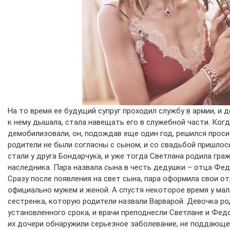
На то время ее будущий супруг проходил службу в армии, и 
к нему дышала, стала навещать его в служебной части. Ког
демобилизовали, он, подождав еще один год, решился проси
родители не были согласны с сыном, и со свадьбой пришло
стали у друга Бондарчука, и уже тогда Светлана родила гр
наследника. Пара назвала сына в честь дедушки – отца Фед
Сразу после появления на свет сына, пара оформила свои о
официально мужем и женой. А спустя некоторое время у ма
сестренка, которую родители назвали Варварой. Девочка р
установленного срока, и врачи преподнесли Светлане и Фед
их дочери обнаружили серьезное заболевание, не поддающ