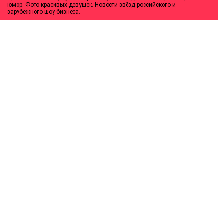
юмор. Фото красивых девушек. Новости звёзд российского и
зарубежного шоу-бизнеса.