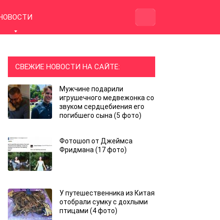
НОВОСТИ
СВЕЖИЕ НОВОСТИ НА САЙТЕ:
Мужчине подарили
игрушечного медвежонка со
звуком сердцебиения его
погибшего сына (5 фото)
Фотошоп от Джеймса
Фридмана (17 фото)
У путешественника из Китая
отобрали сумку с дохлыми
птицами (4 фото)