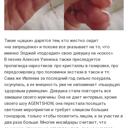
Такие «цацки» дарятся тем, кто жестко сидит
«на запрещёнке» и похоже все указывает на то, что
именно Элджей «подсадил» свою девушку на «кокос».
В песнях Алексея Узенюка также преследуется
пропаганда наркотиков: про кристаллы в газировке, про
передозировку, про половинки экстази в такси и тп.
Сама же Ивлеева за последний год сильно похудела,
осунулась, а ее внешность уже не напоминает «пышущую
здоровым румянцем». Девушка стала повторять все
замашки своего мужчины. Она не дает интервью, кроме
своего шоу AGENTSHOW, она перестала посещать
светские мероприятия и требует слишком больших
гонораров, только чтобы посвятить лицом, а за участие в
два раза больше. Многие инсайдеры считают, что