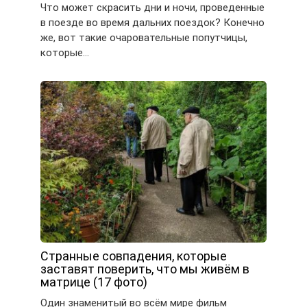
Что может скрасить дни и ночи, проведенные
в поезде во время дальних поездок? Конечно
же, вот такие очаровательные попутчицы,
которые…
Странные совпадения, которые
заставят поверить, что мы живём в
матрице (17 фото)
Один знаменитый во всём мире фильм