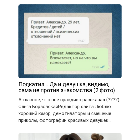
Подкатил… Да и девушка, видимо,
сама не против знакомства (2 фото)
А главное, что всё правдиво рассказал (????)
Ольга БорзовскаяРедактор сайта Люблю
хороший юмор, демотиваторы и смешные
приколы, фотографии красивых девушек…