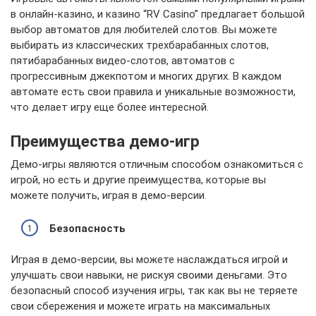
в онлайн-казино, и казино “RV Casino” предлагает большой
выбор автоматов для любителей слотов. Вы можете
выбирать из классических трехбарабанных слотов,
пятибарабанных видео-слотов, автоматов с
прогрессивным джекпотом и многих других. В каждом
автомате есть свои правила и уникальные возможности,
что делает игру еще более интересной.
Преимущества демо-игр
Демо-игры являются отличным способом ознакомиться с
игрой, но есть и другие преимущества, которые вы
можете получить, играя в демо-версии.
Безопасность
Играя в демо-версии, вы можете наслаждаться игрой и
улучшать свои навыки, не рискуя своими деньгами. Это
безопасный способ изучения игры, так как вы не теряете
свои сбережения и можете играть на максимальных