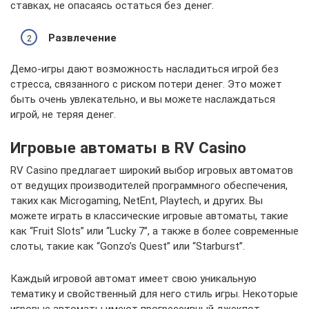
ставках, не опасаясь остаться без денег.
Развлечение
Демо-игры дают возможность насладиться игрой без
стресса, связанного с риском потери денег. Это может
быть очень увлекательно, и вы можете наслаждаться
игрой, не теряя денег.
Игровые автоматы в RV Casino
RV Casino предлагает широкий выбор игровых автоматов
от ведущих производителей программного обеспечения,
таких как Microgaming, NetEnt, Playtech, и других. Вы
можете играть в классические игровые автоматы, такие
как “Fruit Slots” или “Lucky 7”, а также в более современные
слоты, такие как “Gonzo’s Quest” или “Starburst”.
Каждый игровой автомат имеет свою уникальную
тематику и свойственный для него стиль игры. Некоторые
игровые автоматы имеют прогрессивный джекпот,