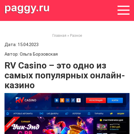
Skip
to
content
Главная
»
Разное
Дата: 15.04.2023
Автор: Ольга Борзовская
RV Casino – это одно из
самых популярных онлайн-
казино