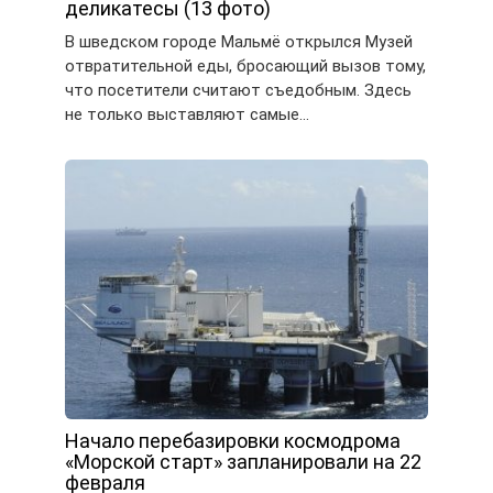
деликатесы (13 фото)
В шведском городе Мальмё открылся Музей
отвратительной еды, бросающий вызов тому,
что посетители считают съедобным. Здесь
не только выставляют самые…
Начало перебазировки космодрома
«Морской старт» запланировали на 22
февраля