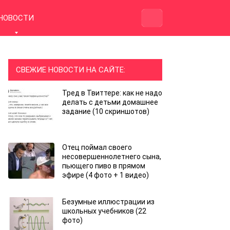
НОВОСТИ
СВЕЖИЕ НОВОСТИ НА САЙТЕ:
Тред в Твиттере: как не надо
делать с детьми домашнее
задание (10 скриншотов)
Отец поймал своего
несовершеннолетнего сына,
пьющего пиво в прямом
эфире (4 фото + 1 видео)
Безумные иллюстрации из
школьных учебников (22
фото)