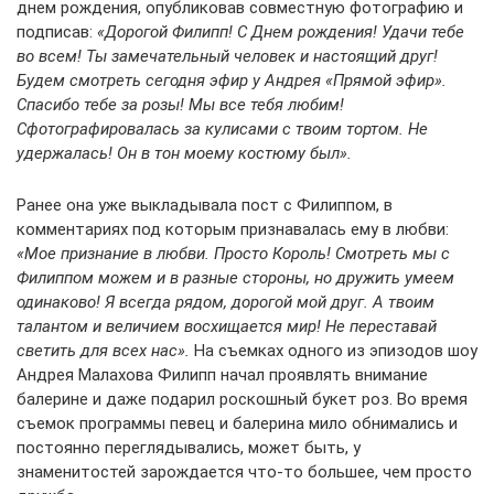
днем рождения, опубликовав совместную фотографию и
подписав:
«Дорогой Филипп! С Днем рождения! Удачи тебе
во всем! Ты замечательный человек и настоящий друг!
Будем смотреть сегодня эфир у Андрея «Прямой эфир».
Спасибо тебе за розы! Мы все тебя любим!
Сфотографировалась за кулисами с твоим тортом. Не
удержалась! Он в тон моему костюму был».
Ранее она уже выкладывала пост с Филиппом, в
комментариях под которым признавалась ему в любви:
«Мое признание в любви. Просто Король! Смотреть мы с
Филиппом можем и в разные стороны, но дружить умеем
одинаково! Я всегда рядом, дорогой мой друг. А твоим
талантом и величием восхищается мир! Не переставай
светить для всех нас».
На съемках одного из эпизодов шоу
Андрея Малахова Филипп начал проявлять внимание
балерине и даже подарил роскошный букет роз. Во время
съемок программы певец и балерина мило обнимались и
постоянно переглядывались, может быть, у
знаменитостей зарождается что-то большее, чем просто