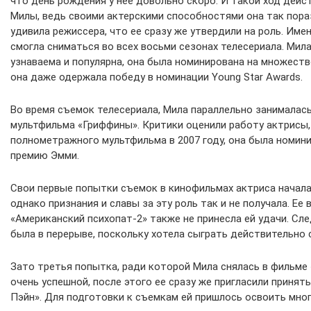
что день рождения у нее довольно скоро. И такой ход дейс
Милы, ведь своими актерскими способностями она так пора
удивила режиссера, что ее сразу же утвердили на роль. Име
смогла сниматься во всех восьми сезонах телесериала. Мила
узнаваема и популярна, она была номинирована на множество
она даже одержала победу в номинации Young Star Awards.
Во время съемок телесериала, Мила параллельно занималас
мультфильма «Гриффины». Критики оценили работу актрисы,
полнометражного мультфильма в 2007 году, она была номин
премию Эмми.
Свои первые попытки съемок в кинофильмах актриса начала
однако признания и славы за эту роль так и не получала. Ее
«Американский психопат-2» также не принесла ей удачи. Сл
была в перерыве, поскольку хотела сыграть действительно
Зато третья попытка, ради которой Мила снялась в фильме 
очень успешной, после этого ее сразу же пригласили принят
Пэйн». Для подготовки к съемкам ей пришлось освоить мног