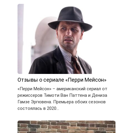
Отзывы о сериале «Перри Мейсон»
«Перри Мейсон» – американский сериал от
режиссеров Тимоти Ван Паттена и Дениза
Гамзе Эргювена. Премьера обоих сезонов
состоялась в 2020…