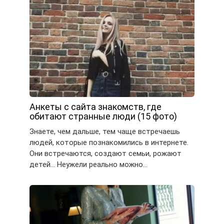
Анкеты с сайта знакомств, где
обитают странные люди (15 фото)
Знаете, чем дальше, тем чаще встречаешь
людей, которые познакомились в интернете.
Они встречаются, создают семьи, рожают
детей… Неужели реально можно…