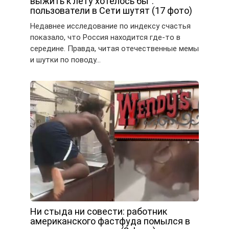
выжить к лету хотелось бы”:
пользователи в Сети шутят (17 фото)
Недавнее исследование по индексу счастья
показало, что Россия находится где-то в
середине. Правда, читая отечественные мемы
и шутки по поводу…
Ни стыда ни совести: работник
американского фастфуда помылся в