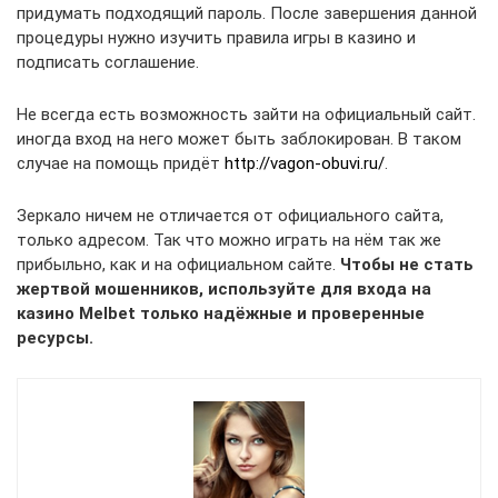
придумать подходящий пароль. После завершения данной
процедуры нужно изучить правила игры в казино и
подписать соглашение.
Не всегда есть возможность зайти на официальный сайт.
иногда вход на него может быть заблокирован. В таком
случае на помощь придёт
http://vagon-obuvi.ru/
.
Зеркало ничем не отличается от официального сайта,
только адресом. Так что можно играть на нём так же
прибыльно, как и на официальном сайте.
Чтобы не стать
жертвой мошенников, используйте для входа на
казино Melbet только надёжные и проверенные
ресурсы.