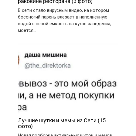
раковине ресторана (3 фото)
В сети стало вирусным видео, на котором
босоногий парень влезает в наполненную
водой с пеной емкость на кухне заведения,
моется…
Лучшие шутки и мемы из Сети (15
фото)
Новая подборка актуальных шуток и мемов,