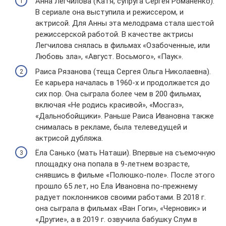
Анна Легчилова (Катя, супруга Сергея Романенко).
В сериале она выступила и режиссером, и
актрисой. Для Анны эта мелодрама стала шестой
режиссерской работой. В качестве актрисы
Легчилова снялась в фильмах «Озабоченные, или
Любовь зла», «Август. Восьмого», «Паук».
Раиса Рязанова (теща Сергея Ольга Николаевна).
Ее карьера началась в 1960-х и продолжается до
сих пор. Она сыграла более чем в 200 фильмах,
включая «Не родись красивой», «Мосгаз»,
«Дальнобойщики». Раньше Раиса Ивановна также
снималась в рекламе, была телеведущей и
актрисой дубляжа.
Ёла Санько (мать Наташи). Впервые на съемочную
площадку она попала в 9-летнем возрасте,
снявшись в фильме «Полюшко-поле». После этого
прошло 65 лет, но Ёла Ивановна по-прежнему
радует поклонников своими работами. В 2018 г.
она сыграла в фильмах «Ван Гоги», «Черновик» и
«Другие», а в 2019 г. озвучила бабушку Слум в