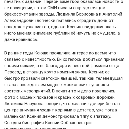
печатных изданий. Первой заметкой оказалась новость о
её похищении, затем СМИ писали о предстоящем
бракосочетании звезды. Людмила Борисовна и Анатолий
Александрович всячески пытались оградить дочь от
нападок журналистов, однако Ксения придерживалась
иного мнения: внимание публики её ничуть не смущало, а
даже нравилось.
В ранние годы Ксюша проявляла интерес ко всему, что
связано с известностью. Ей хотелось добиться признания
своими силами, а не благодаря известной фамилии отца.
Переезд в столицу круто изменил жизнь Ксении: её
быстро прозвали светской львицей, так как телеведущая
стала завсегдатаем модных московских тусовок и
светских мероприятий. В печати то и дело появлялись
фото с модных показов и красных ковровых дорожек.
Людмила Нарусова говорит, что желание дочери быть в
центре внимания уходит корнями в детство, уже тогда
маленькая Ксения демонстрировала тягу к эпатажу.
Сегодня биография Ксении Собчак пестрит