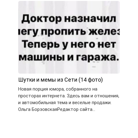
Шутки и мемы из Сети (14 фото)
Новая порция юмора, собранного на
просторах интернета. Здесь вам и отношения,
и автомобильная тема и веселые продажи.
Ольга БорзовскаяРедактор сайта…