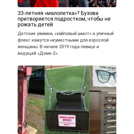
33-летняя «малолетка»? Бузова
притворяется подростком, чтобы не
рожать детей
Детские ужимки, «хайповый шмот» и уличный
флекс кажутся неуместными для взрослой
женщины. В начале 2019 года певице и
ведущей «Дома-2»…