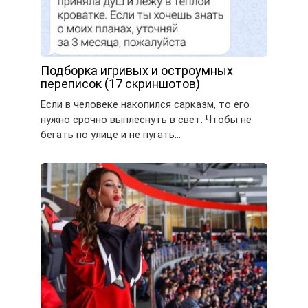
Подборка игривых и остроумных
переписок (17 скриншотов)
Если в человеке накопился сарказм, то его
нужно срочно выплеснуть в свет. Чтобы не
бегать по улице и не пугать…