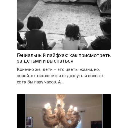
Гениальный лайфхак: как присмотреть
за детьми и выспаться
Конечно же, дети – это цветы жизни, но,
порой, от них хочется отдохнуть и поспать
хотя бы пару часов. А…