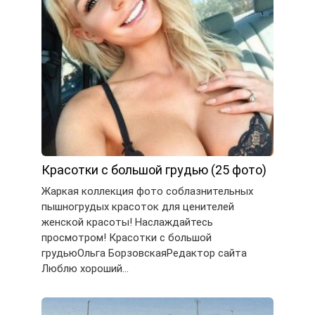
Красотки с большой грудью (25 фото)
Жаркая коллекция фото соблазнительных
пышногрудых красоток для ценителей
женской красоты! Наслаждайтесь
просмотром! Красотки с большой
грудьюОльга БорзовскаяРедактор сайта
Люблю хороший…