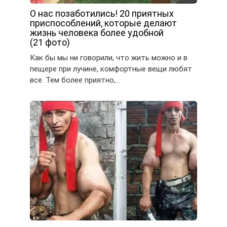
О нас позаботились! 20 приятных
приспособлений, которые делают
жизнь человека более удобной
(21 фото)
Как бы мы ни говорили, что жить можно и в
пещере при лучине, комфортные вещи любят
все. Тем более приятно,…