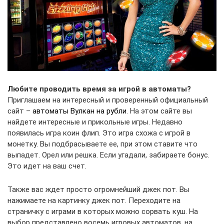
Любите проводить время за игрой в автоматы?
Приглашаем на интересный и проверенный официальный
сайт –
автоматы Вулкан на рубли
. На этом сайте вы
найдете интересные и прикольные игры. Недавно
появилась игра коин флип. Это игра схожа с игрой в
монетку. Вы подбрасываете ее, при этом ставите что
выпадет. Орел или решка. Если угадали, забираете бонус.
Это идет на ваш счет.
Также вас ждет просто огромнейший джек пот. Вы
нажимаете на картинку джек пот. Переходите на
страничку с играми в которых можно сорвать куш. На
выбор представлено восемь игровых автоматов, на