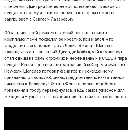
подписчикам пользуясь ею записывать необычные Stories
с песнями. Дмитрий Шепелев воспользовался маской от
певца по-своему и записал ролик, в котором открыто
заигрывает с Сергеем Лазаревым.
Обращаясь к «Сережке» ведущий осыпал артиста
комплиментами, похвалил за креатив, признался, что
«подсел» на его новый трек «Лови». В конце Шепелев
заявил, что он – вылитый Джордж Майкл, чей каминг-аут
стал одним из самых громких и неожиданных в США, а пара
певца с Кенни Госс считается красивейшей среди мужских.
Неужели Шепелев готовит фанатов к неожиданному
признанию о своих любовных предпочтениях из-за тайной
симпатии к Лазареву? Жанна Фриске после подобного
признания в гробу перевернулась, ведь самое ужасное для
женщины – узнать о «голубой» ориентации возлюбленного.