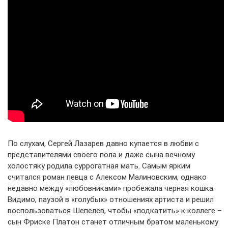
По слухам, Сергей Лазарев давно купается в любви с
представителями своего пола и даже сына вечному
холостяку родила суррогатная мать. Самым ярким
считался роман певца с Алексом Малиновским, однако
недавно между «любовниками» пробежала черная кошка.
Видимо, паузой в «голубых» отношениях артиста и решил
воспользоваться Шепелев, чтобы «подкатить» к коллеге –
сын Фриске Платон станет отличным братом маленькому