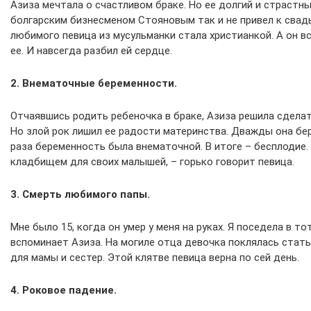
Азиза мечтала о счастливом браке. Но ее долгий и страстны
болгарским бизнесменом Стояновым так и не привел к свад
любимого певица из мусульманки стала христианкой. А он в
ее. И навсегда разбил ей сердце.
2. Внематочные беременности.
Отчаявшись родить ребеночка в браке, Азиза решила сделат
Но злой рок лишил ее радости материнства. Дважды она бе
раза беременность была внематочной. В итоге – бесплодие. 
кладбищем для своих малышей, – горько говорит певица.
3. Смерть любимого папы.
Мне было 15, когда он умер у меня на руках. Я поседела в тот
вспоминает Азиза. На могиле отца девочка поклялась стат
для мамы и сестер. Этой клятве певица верна по сей день.
4. Роковое падение.