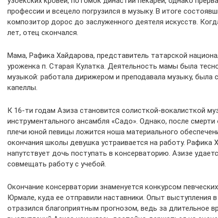
узбекских кровей, потомок династии пекарей, однако прерв
профессии и всецело погрузился в музыку. В итоге состояв
композитор дорос до заслуженного деятеля искусств. Когд
лет, отец скончался.
Мама, Рафика Хайдарова, представитель татарской национа
уроженка п. Старая Кулатка. Деятельность мамы была тесно
музыкой: работала дирижером и преподавала музыку, была 
капеллы.
К 16-ти годам Азиза становится солисткой-вокалисткой му
инструментального ансамбля «Садо». Однако, после смерти 
плечи юной певицы ложится ноша материального обеспечен
окончания школы девушка устраивается на работу. Рафика 
напутствует дочь поступать в консерваторию. Азизе удает
совмещать работу с учебой.
Окончание консерватории знаменуется конкурсом певческих
Юрмале, куда ее отправили наставники. Опыт выступления в
отразился благоприятным прогнозом, ведь за длительное в