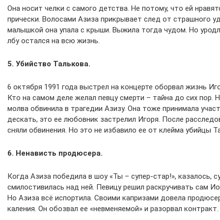
Она носит челки с самого детства. Не потому, что ей нравят
прически. Волосами Азиза прикрывает след от страшного у
малышкой она упала с крыши. Выжила тогда чудом. Но урод
лбу остался на всю жизнь.
5. Убийство Талькова.
6 октября 1991 года выстрел на концерте оборвал жизнь Иг
Кто на самом деле желал певцу смерти – тайна до сих пор. 
молва обвинила в трагедии Азизу. Она тоже принимала участ
дескать, это ее любовник застрелил Игоря. После расследо
сняли обвинения. Но это не избавило ее от клейма убийцы Т
6. Ненависть продюсера.
Когда Азиза победила в шоу «Ты – супер-стар!», казалось, с
смилостивилась над ней. Певицу решил раскручивать сам И
Но Азиза всё испортила. Своими капризами довела продюсе
каления. Он обозвал ее «невменяемой» и разорвал контракт.