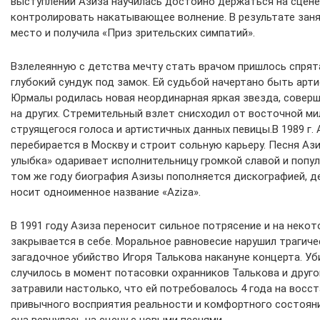
выступлений Азиза научилась достойно держаться на сцене
контролировать накатывающее волнение. В результате зан
место и получила «Приз зрительских симпатий».
Взлелеянную с детства мечту стать врачом пришлось спрят
глубокий сундук под замок. Ей судьбой начертано быть арт
Юрмалы родилась новая неординарная яркая звезда, совер
на других. Стремительный взлет снисходил от восточной ми
струящегося голоса и артистичных данных певицы.В 1989 г. 
перебирается в Москву и строит сольную карьеру. Песня Аз
улыбка» одаривает исполнительницу громкой славой и попу
том же году биография Азизы пополняется дискографией, 
носит одноименное название «Aziza».
В 1991 году Азиза переносит сильное потрясение и на неко
закрывается в себе. Моральное равновесие нарушил трагиче
загадочное убийство Игоря Талькова накануне концерта. У
случилось в момент потасовки охранников Талькова и друг
затравили настолько, что ей потребовалось 4 года на восс
привычного восприятия реальности и комфортного состояни