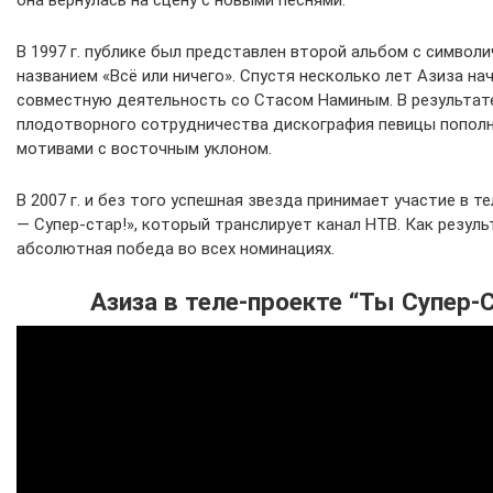
она вернулась на сцену с новыми песнями.
В 1997 г. публике был представлен второй альбом с символ
названием «Всё или ничего». Спустя несколько лет Азиза на
совместную деятельность со Стасом Наминым. В результат
плодотворного сотрудничества дискография певицы пополн
мотивами с восточным уклоном.
В 2007 г. и без того успешная звезда принимает участие в т
— Супер-стар!», который транслирует канал НТВ. Как резуль
абсолютная победа во всех номинациях.
Азиза в теле-проекте “Ты Супер-