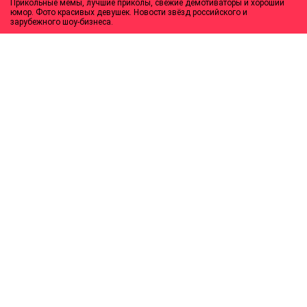
Прикольные мемы, лучшие приколы, свежие демотиваторы и хороший
юмор. Фото красивых девушек. Новости звёзд российского и
зарубежного шоу-бизнеса.