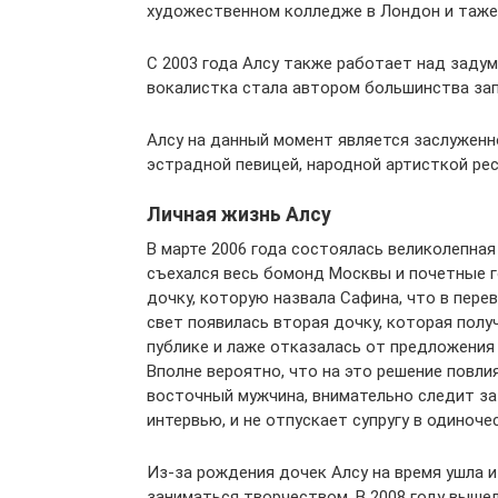
художественном колледже в Лондон и таже 
С 2003 года Алсу также работает над задум
вокалистка стала автором большинства зап
Алсу на данный момент является заслуженн
эстрадной певицей, народной артисткой ре
Личная жизнь Алсу
В марте 2006 года состоялась великолепна
съехался весь бомонд Москвы и почетные г
дочку, которую назвала Сафина, что в перев
свет появилась вторая дочку, которая полу
публике и лаже отказалась от предложения
Вполне вероятно, что на это решение повли
восточный мужчина, внимательно следит за 
интервью, и не отпускает супругу в одиноче
Из-за рождения дочек Алсу на время ушла и
заниматься творчеством. В 2008 году вышел