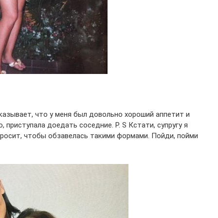
казывает, что у меня был довольно хороший аппетит и
, приступала доедать соседние. P. S Кстати, супругу я
просит, чтобы обзавелась такими формами. Пойди, пойми