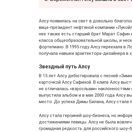
Алсу появилась на свет в довольно благопо
вице-президент нефтяной компании «Лукойл»
нее также есть старший брат Марат Сафин 
класса общеобразовательной школы, и неск
фортепиано. В 1995 году Алсу переехала в 
получала навыки архитектора-дизайнера в
Звездный путь Алсу
В 15 лет Алсу дебютировала с песней «Зимн
карточкой Алсу Сафиной. В клипе Алсу выст
не отличалась «взрослыми» наклонностями и
выпустила альбом и в мае 2000 года Алсу в
место. До успеха Димы Билана, Алсу стала 
Алсу стала героиней шоу-бизнеса, но инфо
достижениями певицы. Алсу не была вовлечен
громадная редкость для российского шоу-би