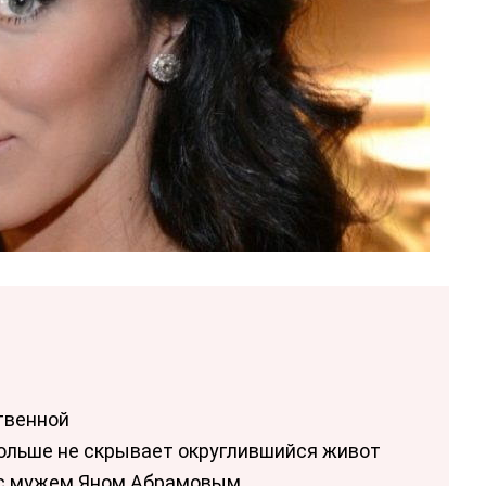
твенной
больше не скрывает округлившийся живот
 с мужем Яном Абрамовым