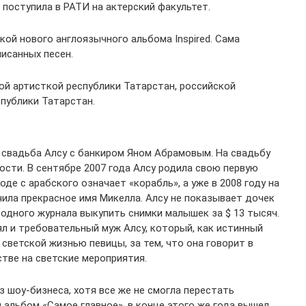
поступила в РАТИ на актерский факультет.
кой нового англоязычного альбома Inspired. Сама
исанных песен.
ой артисткой республики Татарстан, российской
спублики Татарстан.
я свадьба Алсу с банкиром Яном Абрамовым. На свадьбу
ости. В сентябре 2007 года Алсу родила свою первую
оде с арабского означает «корабль», а уже в 2008 году на
чила прекрасное имя Микелла. Алсу не показывает дочек
 одного журнала выкупить снимки малышек за $ 13 тысяч.
ял и требовательный муж Алсу, который, как истинный
светской жизнью певицы, за тем, что она говорит в
стве на светские мероприятия.
з шоу-бизнеса, хотя все же не смогла перестать
 альбом «Самое главное», в конце этого же года вышел