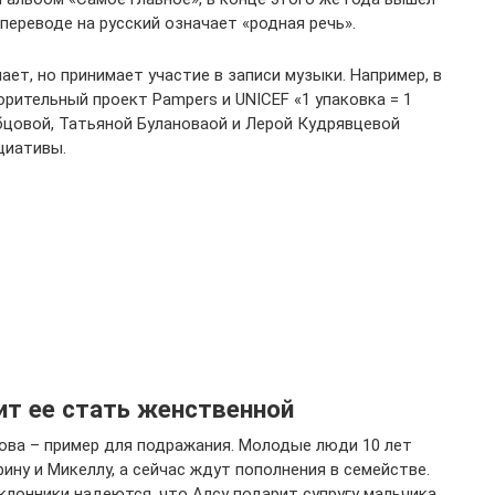
 переводе на русский означает «родная речь».
ает, но принимает участие в записи музыки. Например, в
рительный проект Pampers и UNICEF «1 упаковка = 1
бцовой, Татьяной Булановаой и Лерой Кудрявцевой
циативы.
ит ее стать женственной
ова – пример для подражания. Молодые люди 10 лет
ну и Микеллу, а сейчас ждут пополнения в семействе.
клонники надеются, что Алсу подарит супругу мальчика.