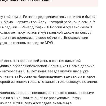
лучной семье. Ее папа предприниматель, политик и былой
. Мама — архитектор. Алсу — второй ребенок в семье. У
и младший — Ренард Сафин. В России Алсу закончила 3
олько лет проучилась в музыкальной школе по классу
Лондон, где продолжила свое обучение. Впоследствии
 художественном колледже MPW.
ий сон», которая по сей день является визитной
упила в образе набоковской Лолиты, хотя сама девочка
 интересами. В 16 лет юная звезда шоу-бизнеса уже
ыступила за Россию на «Евровидение», где заняла второе
первой за многие годы, кто занял столь высокую позицию.
рмационные поводы появлялись только в связи с новыми
а ни в 1 конфликт, о ней не распускались слухи —
знеса. В 2001 году Алсу сдала экзамены в