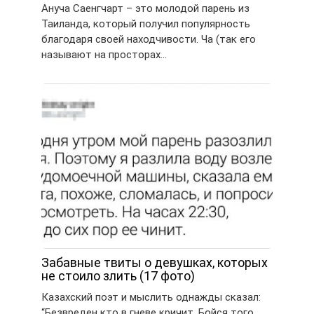
Ануча Саенгчарт – это молодой парень из
Таиланда, который получил популярность
благодаря своей находчивости. Ча (так его
называют на просторах…
Забавные твиты о девушках, которых
не стоило злить (17 фото)
Казахский поэт и мыслить однажды сказал:
“Безвреден кто в гневе кричит. Бойся того,