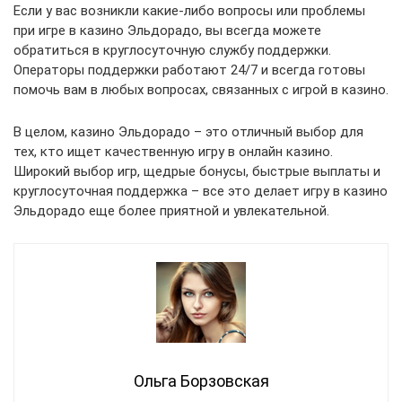
Если у вас возникли какие-либо вопросы или проблемы
при игре в казино Эльдорадо, вы всегда можете
обратиться в круглосуточную службу поддержки.
Операторы поддержки работают 24/7 и всегда готовы
помочь вам в любых вопросах, связанных с игрой в казино.
В целом, казино Эльдорадо – это отличный выбор для
тех, кто ищет качественную игру в онлайн казино.
Широкий выбор игр, щедрые бонусы, быстрые выплаты и
круглосуточная поддержка – все это делает игру в казино
Эльдорадо еще более приятной и увлекательной.
Ольга Борзовская