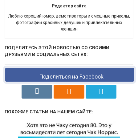
Редактор сайта
Люблю хороший юмор, демотиваторы и смешные приколы,
фотографии красивых девушек и привлекательных
женщин
ПОДЕЛИТЕСЬ ЭТОЙ НОВОСТЬЮ СО СВОИМИ
ДРУЗЬЯМИ В СОЦИАЛЬНЫХ СЕТЯХ:
Поделиться на Facebook
ПОХОЖИЕ СТАТЬИ НА НАШЕМ САЙТЕ: