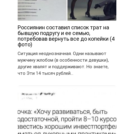
Россиянин составил список трат на
бывшую подругу и ее семью,
потребовав вернуть все до копейки (4
фото)
Ситуация неоднозначная. Одни называют
мужчину жлобом (в особенности девушки),
другие хвалят и поддерживают. Но знаете,
что Эти 14 тысяч рублей…