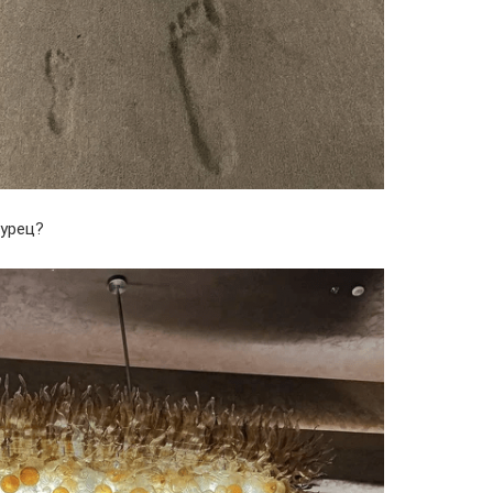
гурец?