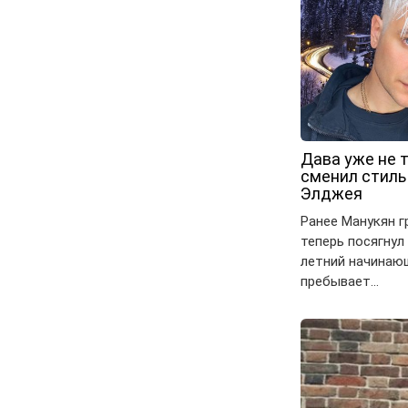
Дава уже не 
сменил стиль
Элджея
Ранее Манукян гр
теперь посягнул
летний начинающ
пребывает…