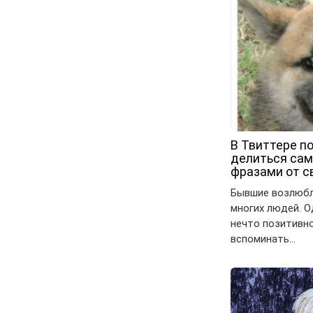
В Твиттере п
делиться са
фразами от с
Бывшие возлюбл
многих людей. О
нечто позитивно
вспоминать…