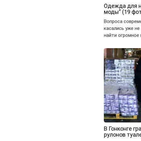
Одежда для н
моды” (19 фо
Вопроса совреме
касались уже не
найти огромное
В Гонконге гр
рулонов туал