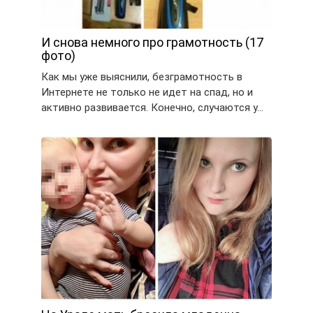
И снова немного про грамотность (17
фото)
Как мы уже выяснили, безграмотность в
Интернете не только не идет на спад, но и
активно развивается. Конечно, случаются у…