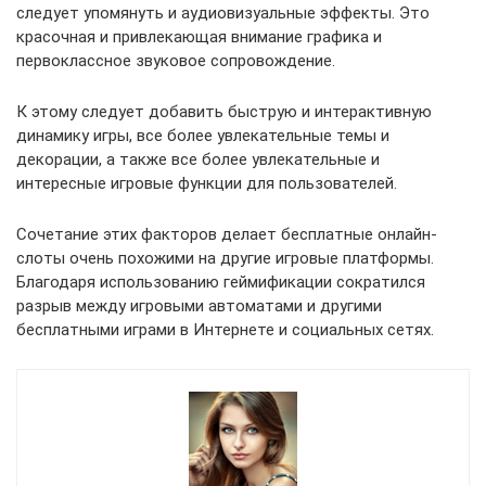
следует упомянуть и аудиовизуальные эффекты. Это
красочная и привлекающая внимание графика и
первоклассное звуковое сопровождение.
К этому следует добавить быструю и интерактивную
динамику игры, все более увлекательные темы и
декорации, а также все более увлекательные и
интересные игровые функции для пользователей.
Сочетание этих факторов делает бесплатные онлайн-
слоты очень похожими на другие игровые платформы.
Благодаря использованию геймификации сократился
разрыв между игровыми автоматами и другими
бесплатными играми в Интернете и социальных сетях.