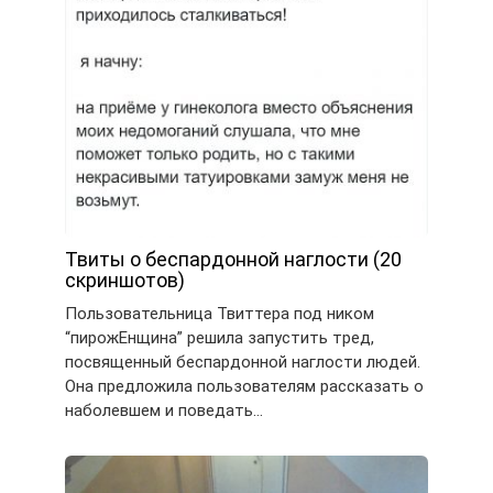
Твиты о беспардонной наглости (20
скриншотов)
Пользовательница Твиттера под ником
“пирожЕнщина” решила запустить тред,
посвященный беспардонной наглости людей.
Она предложила пользователям рассказать о
наболевшем и поведать…