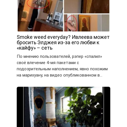
Smoke weed everyday? Ивлеева может
бросить Элджея из-за его любви к
«кайфу» – сеть
По мнению пользователей, рэпер «спалил»
своё влечение 4-мя пакетами с
подозрительным наполнением, явно похожим
на марихуану, на видео опубликованном в…