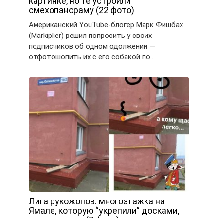
картинке, но те устроили
смехопанораму (22 фото)
Американский YouTube-блогер Марк Фишбах
(Markiplier) решил попросить у своих
подписчиков об одном одолжении —
отфотошопить их с его собакой по…
Лига рукожопов: многоэтажка на
Ямале, которую “укрепили” досками,