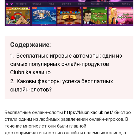
Содержание:
1.
Бесплатные игровые автоматы: один из
самых популярных онлайн-продуктов
Clubnika казино
2.
Каковы факторы успеха бесплатных
онлайн-слотов?
Бесплатные онлайн-слоты
https://klubnikaclub.net/
быстро
стали одним из любимых развлечений онлайн-игроков. В
течение многих лет они были главной
достопримечательностью онлайн и наземных казино, а