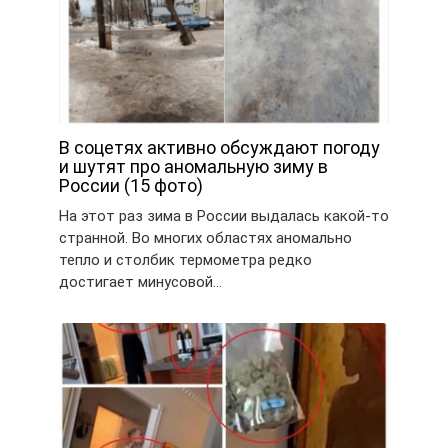
В соцетях активно обсуждают погоду
и шутят про аномальную зиму в
России (15 фото)
На этот раз зима в России выдалась какой-то
странной. Во многих областях аномально
тепло и столбик термометра редко
достигает минусовой…