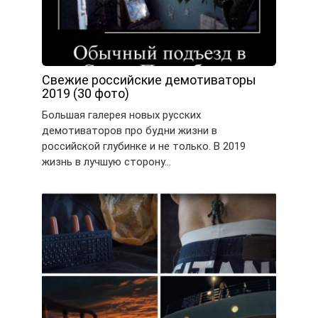
Свежие российские демотиваторы
2019 (30 фото)
Большая галерея новых русских
демотиваторов про будни жизни в
российской глубинке и не только. В 2019
жизнь в лучшую сторону…