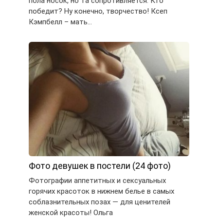
пола носок, но та сопротивляется. Кто
победит? Ну конечно, творчество! Ксеп
Кэмпбелл – мать…
Фото девушек в постели (24 фото)
Фотографии аппетитных и сексуальных
горячих красоток в нижнем белье в самых
соблазнительных позах — для ценителей
женской красоты! Ольга