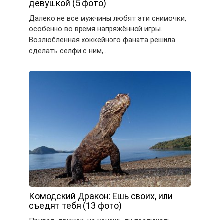
девушкой (5 фото)
Далеко не все мужчины любят эти снимочки,
особенно во время напряжённой игры.
Возлюбленная хоккейного фаната решила
сделать селфи с ним,…
Комодский Дракон: Ешь своих, или
съедят тебя (13 фото)