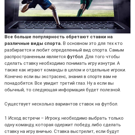
Все больше популярность обретают ставки на
различные виды спорта.
В основном это для тех кто
разбирается и любит определенный вид спорта. Самым
распространенным является
футбол
. Для того чтобы
сделать ставку необходимо понимать игру изнутри. А
также как играют команды в целом и отдельные игроки.
Конечно если вы экстрасенс, знания в спорте вам не
понадобятся. Все увидит третий глаз. Ну а если вы
обычный, то следующая информация будет полезной.
Существует несколько вариантов ставок на футбол.
1 Исход встречи – Игроку, необходимо выбрать только
одну команду, которая одержит победу, либо сделать
ставку на игру вничью. Ставка выстрелит, если будут