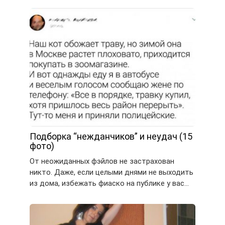
Подборка “нежданчиков” и неудач (15
фото)
От неожиданных фэйлов не застрахован
никто. Даже, если целыми днями не выходить
из дома, избежать фиаско на публике у вас…