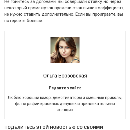
Не гонитесь за догонами. Вы совершили ставку, но через
некоторый промежуток времени стал выше коэффициент,
не нужно ставить дополнительно. Если вы проиграете, вы
потеряете больше.
Ольга Борзовская
Редактор сайта
Люблю хороший юмор, демотиваторы и смешные приколы,
фотографии красивых девушек и привлекательных
женщин
ПОДЕЛИТЕСЬ ЭТОЙ НОВОСТЬЮ СО СВОИМИ