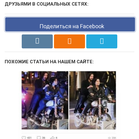
ДРУЗЬЯМИ В СОЦИАЛЬНЫХ СЕТЯХ:
Поделиться на Facebook
ПОХОЖИЕ СТАТЬИ НА НАШЕМ САЙТЕ: