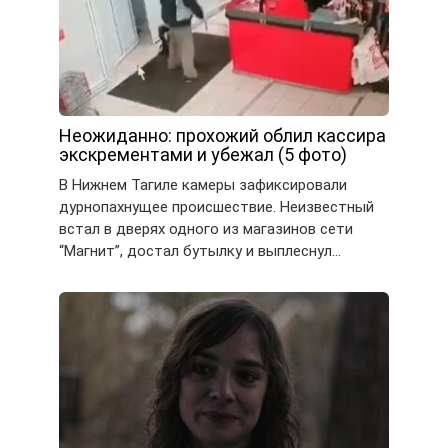
Неожиданно: прохожий облил кассира
экскрементами и убежал (5 фото)
В Нижнем Тагиле камеры зафиксировали
дурнопахнущее происшествие. Неизвестный
встал в дверях одного из магазинов сети
“Магнит”, достал бутылку и выплеснул…