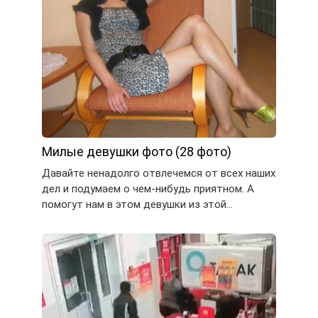
Милые девушки фото (28 фото)
Давайте ненадолго отвлечемся от всех наших
дел и подумаем о чем-нибудь приятном. А
помогут нам в этом девушки из этой…