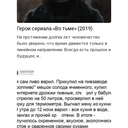
Герои сериала «Во тьме» (2019)
На протяжении долгих лет человечество
было уверено, что время движется только в
линейном направлении. Всегда есть прошлое и
будущее, и…