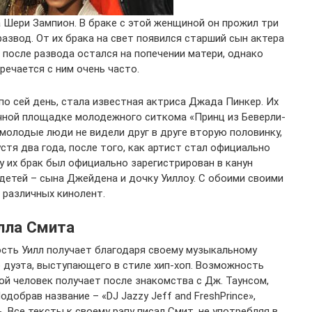
 Шери Зампион. В браке с этой женщиной он прожил три
 развод. От их брака на свет появился старший сын актера
 после развода остался на попечении матери, однако
речается с ним очень часто.
 по сей день, стала известная актриса Джада Пинкер. Их
чной площадке молодежного ситкома «Принц из Беверли-
 молодые люди не видели друг в друге вторую половинку,
стя два года, после того, как артист стал официально
ду их брак был официально зарегистрирован в канун
детей – сына Джейдена и дочку Уиллоу. С обоими своими
 различных кинолент.
лла Смита
сть Уилл получает благодаря своему музыкальному
о дуэта, выступающего в стиле хип-хоп. Возможность
й человек получает после знакомства с Дж. Таунсом,
обрав название – «DJ Jazzy Jeff and FreshPrince»,
Все тексты к своему рэпу писал Смит, не употребляя в