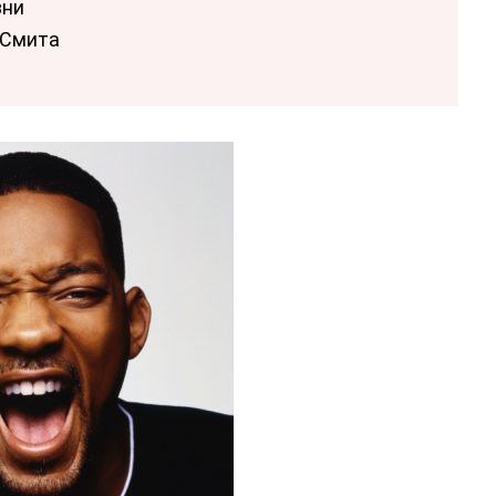
зни
 Смита