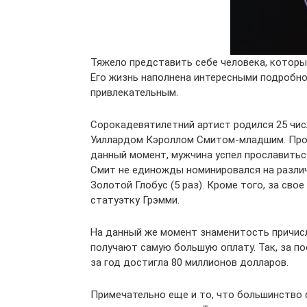
Тяжело представить себе человека, которы
Его жизнь наполнена интересными подробно
привлекательным.
Сорокадевятилетний артист родился 25 числ
Уиллардом Кэроллом Смитом-младшим. Прои
данный момент, мужчина успел прославитьс
Смит не единожды номинировался на различн
Золотой Глобус (5 раз). Кроме того, за сво
статуэтку Грэмми.
На данный же момент знаменитость причисл
получают самую большую оплату. Так, за по
за год достигла 80 миллионов долларов.
Примечательно еще и то, что большинство 