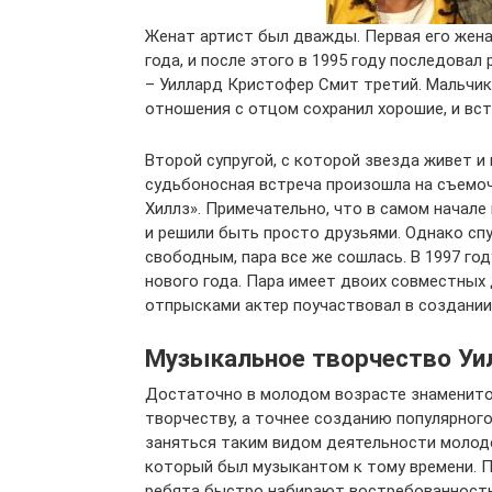
Женат артист был дважды. Первая его жена
года, и после этого в 1995 году последовал
– Уиллард Кристофер Смит третий. Мальчик
отношения с отцом сохранил хорошие, и вст
Второй супругой, с которой звезда живет и
судьбоносная встреча произошла на съемо
Хиллз». Примечательно, что в самом начале
и решили быть просто друзьями. Однако спу
свободным, пара все же сошлась. В 1997 го
нового года. Пара имеет двоих совместных 
отпрысками актер поучаствовал в создании
Музыкальное творчество Уи
Достаточно в молодом возрасте знаменито
творчеству, а точнее созданию популярног
заняться таким видом деятельности молодо
который был музыкантом к тому времени. Под
ребята быстро набирают востребованность. 