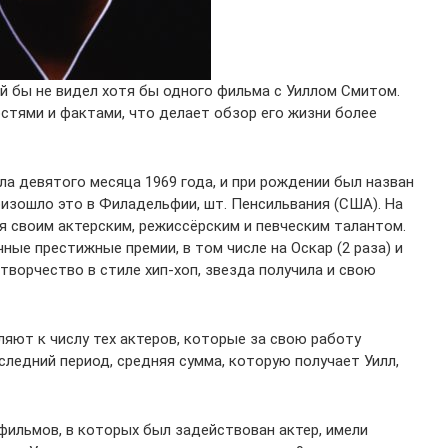
й бы не видел хотя бы одного фильма с Уиллом Смитом.
стями и фактами, что делает обзор его жизни более
а девятого месяца 1969 года, и при рождении был назван
зошло это в Филадельфии, шт. Пенсильвания (США). На
я своим актерским, режиссёрским и певческим талантом.
ые престижные премии, в том числе на Оскар (2 раза) и
е творчество в стиле хип-хоп, звезда получила и свою
яют к числу тех актеров, которые за свою работу
следний период, средняя сумма, которую получает Уилл,
фильмов, в которых был задействован актер, имели