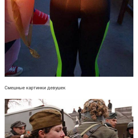
Смешные картинки девушек