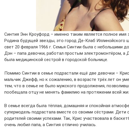
Синтия Энн Кроуфорд – именно таким является полное имя 
Родина будущей звезды, это город Де-Клаб Иллинойского шт
свет 20 февраля 1966 г. Семья Синтии была с небольшими д
Дэн – папа девочки, работал простым электромонтёром, а 
была медицинской сестрой в городской больнице.
Помимо Синтии в семье подрастали ещё две девочки – Крис
мальчик Джефф, но к сожалению, в возрасте трёх лет он уме
тем, что в семье не было мужского продолжения, позволивш
пообещала отцу не менять фамилию на протяжении всей жи
В семье всегда была тёплая, домашняя и спокойная атмосф
супермодель подрастала вместе со своими сёстрами. Дети 
родителей своими успехами. Так, Крис участвовала в баскет
очень любил папа, а Синтия отлично училась.