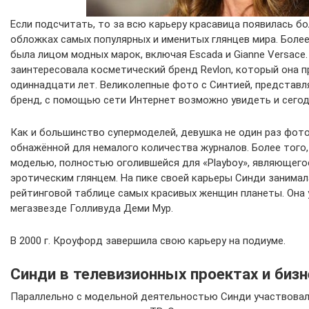
Если подсчитать, то за всю карьеру красавица появилась бо
обложках самых популярных и именитых глянцев мира. Более
была лицом модных марок, включая Escada и Gianne Versace.
заинтересовала косметический бренд Revlon, который она п
одиннадцати лет. Великолепные фото с Синтией, представ
бренд, с помощью сети Интернет возможно увидеть и сегод
Как и большинство супермоделей, девушка не один раз фот
обнажённой для немалого количества журналов. Более того,
моделью, полностью оголившейся для «Playboy», являющег
эротическим глянцем. На пике своей карьеры Синди занимал
рейтинговой таблице самых красивых женщин планеты. Она 
мегазвезде Голливуда Деми Мур.
В 2000 г. Кроуфорд завершила свою карьеру на подиуме.
Синди в телевизионных проектах и бизн
Параллельно с модельной деятельностью Синди участвовал