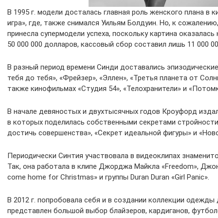
В 1995 г. модели досталась главная роль женского плана в 
игра», где, также снимался Уильям Болдуин. Но, к сожалению
принесла супермодели успеха, поскольку картина оказалась
50 000 000 долларов, кассовый сбор составил лишь 11 000 00
В разный период времени Синди доставались эпизодические 
тебя до тебя», «Фрейзер», «Эллен», «Третья планета от Солнц
также кинофильмах «Студия 54», «Телохранители» и «Потомк
В начале девяностых и двухтысячных годов Кроуфорд издал
в которых поделилась собственными секретами стройности
достичь совершенства», «Секрет идеальной фигуры» и «Ново
Периодически Синтия участвовала в видеоклипах знаменито
Так, она работала в клипе Джорджа Майкла «Freedom», Джо
come home for Christmas» и группы Duran Duran «Girl Panic».
В 2012 г. попробовала себя и в создании коллекции одежды
представлен большой выбор блайзеров, кардиганов, футбол