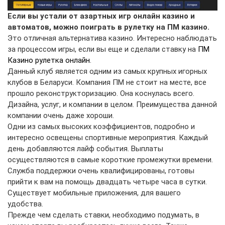
Если вы устали от азартных игр онлайн казино и
автоматов, можно поиграть в рулетку на ПМ казино.
Это отличная альтернатива казино. Интересно наблюдать
за процессом игры, если вы еще и сделали ставку на
ПМ
Казино рулетка онлайн
.
Данный клуб является одним из самых крупных игорных
клубов в Беларуси. Компания ПМ не стоит на месте, все
прошло реконструкторизацию. Она коснулась всего.
Дизайна, услуг, и компании в целом. Преимущества данной
компании очень даже хороши.
Одни из самых высоких коэффициентов, подробно и
интересно освещены спортивные мероприятия. Каждый
день добавляются лайф события. Выплаты
осуществляются в самые короткие промежутки времени.
Служба поддержки очень квалифицированы, готовы
прийти к вам на помощь двадцать четыре часа в сутки.
Существует мобильные приложения, для вашего
удобства.
Прежде чем сделать ставки, необходимо подумать, в