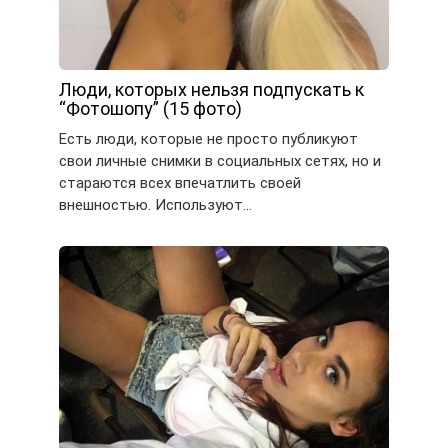
Люди, которых нельзя подпускать к
“Фотошопу” (15 фото)
Есть люди, которые не просто публикуют
свои личные снимки в социальных сетях, но и
стараются всех впечатлить своей
внешностью. Используют…