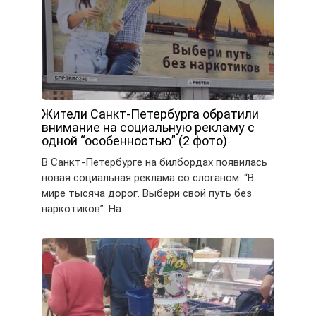
Жители Санкт-Петербурга обратили
внимание на социальную рекламу с
одной “особенностью” (2 фото)
В Санкт-Петербурге на билбордах появилась
новая социальная реклама со слоганом: “В
мире тысяча дорог. Выбери свой путь без
наркотиков”. На…