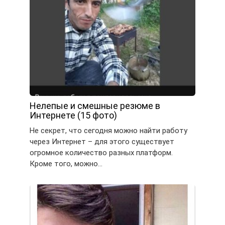
Нелепые и смешные резюме в
Интернете (15 фото)
Не секрет, что сегодня можно найти работу
через Интернет – для этого существует
огромное количество разных платформ.
Кроме того, можно…