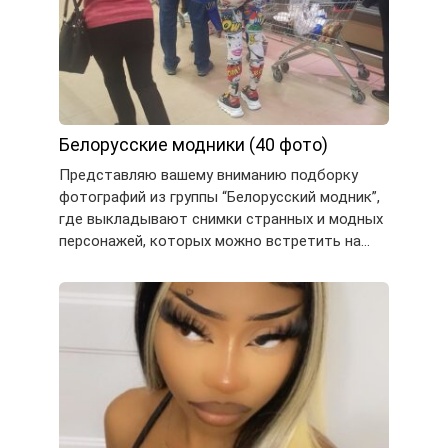
Белорусские модники (40 фото)
Представляю вашему вниманию подборку
фотографий из группы “Белорусский модник”,
где выкладывают снимки странных и модных
персонажей, которых можно встретить на…