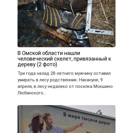
В Омской области нашли
человеческий скелет, привязанный к
дереву (2 фото)
Три года назад 28-летнего мужчину оставил
умирать в лесу родственник. Накануне, 9
апреля, в лесу недалеко от поселка Мокшино
Любинского…