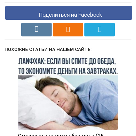
Поделиться на Facebook
ПОХОЖИЕ СТАТЬИ НА НАШЕМ САЙТЕ:
Смешные анекдоты без мата (15