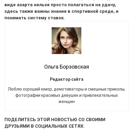
виде азарта нельзя просто полагаться на удачу,
здесь также важны знания в спортивной среде, и
понимать систему ставок.
Ольга Борзовская
Редактор сайта
Люблю хороший юмор, демотиваторы и смешные приколы,
фотографии красивых девушек и привлекательных
женщин
ПОДЕЛИТЕСЬ ЭТОЙ НОВОСТЬЮ СО СВОИМИ
ДРУЗЬЯМИ В СОЦИАЛЬНЫХ СЕТЯХ: