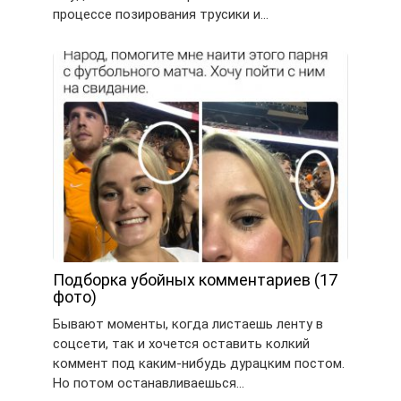
процессе позирования трусики и…
Подборка убойных комментариев (17
фото)
Бывают моменты, когда листаешь ленту в
соцсети, так и хочется оставить колкий
коммент под каким-нибудь дурацким постом.
Но потом останавливаешься…