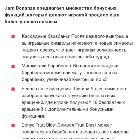
Jam Bonanza предлагает множество бонусных
функций, которые делают игровой процесс еще
более увлекательным:
Каскадные барабаны: После каждого выигрыша
выигрышные символы исчезают, а новые символы
падают сверху, что дает игрокам возможность
получить несколько выигрышей подряд.
Множители барабанов: Во время каскадных
барабанов множители могут появляться на
барабанах, увеличивая выигрыши до x5.
Бесплатные вращения: Три или более символов
разброса запускают функцию бесплатных
вращений, где игроки получают 10 бесплатных
вращений с дополнительными бонусными
функциями.
Бонус Fruit Blast:Символ Fruit Blast может
появиться на барабанах и взорвать все символы
вокруг него, создавая новые выигрышные