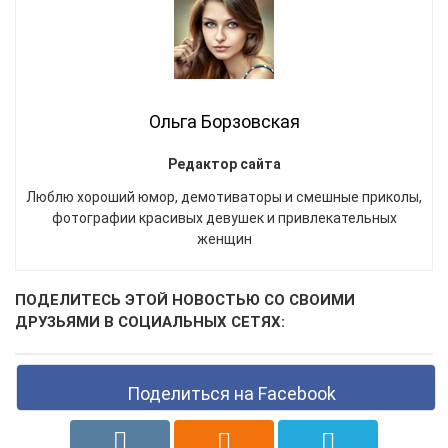
Ольга Борзовская
Редактор сайта
Люблю хороший юмор, демотиваторы и смешные приколы,
фотографии красивых девушек и привлекательных
женщин
ПОДЕЛИТЕСЬ ЭТОЙ НОВОСТЬЮ СО СВОИМИ
ДРУЗЬЯМИ В СОЦИАЛЬНЫХ СЕТЯХ:
Поделиться на Facebook