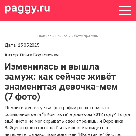
Skip
to
content
Главная
»
Приколы
»
Фото приколы
Дата: 25.05.2025
Автор: Ольга Борзовская
Изменилась и вышла
замуж: как сейчас живёт
знаменитая девочка-мем
(7 фото)
Помните девочку, чьи фотграфии разлетелись по
социальной сети “ВКонтакте” в далёком 2012 году? Тогда
ещё никто не мог скрывать свои страницы, и Вероника
Зайцева просто хотела быть как все и сидеть в
интернете. Однако, пользователи “ВКонтакте” быстро