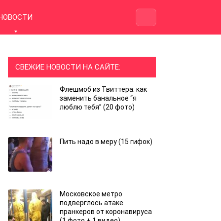
НОВОСТИ
СВЕЖИЕ НОВОСТИ НА САЙТЕ:
Флешмоб из Твиттера: как
заменить банальное “я
люблю тебя” (20 фото)
Пить надо в меру (15 гифок)
Московское метро
подверглось атаке
пранкеров от коронавируса
(1 фото + 1 видео)