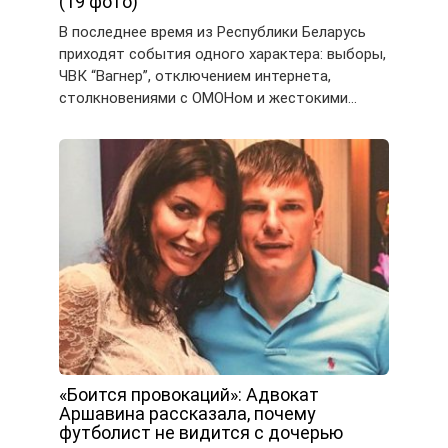
(19 фото)
В последнее время из Республики Беларусь
приходят события одного характера: выборы,
ЧВК “Вагнер”, отключением интернета,
столкновениями с ОМОНом и жестокими…
«Боится провокаций»: Адвокат
Аршавина рассказала, почему
футболист не видится с дочерью