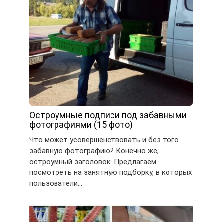
Остроумные подписи под забавными
фотографиями (15 фото)
Что может усовершенствовать и без того
забавную фотографию? Конечно же,
остроумный заголовок. Предлагаем
посмотреть на занятную подборку, в которых
пользователи…