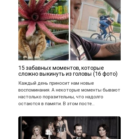
15 забавных моментов, которые
сложно выкинуть из головы (16 фото)
Каждый день приносит нам новые
воспоминания. А некоторые моменты бывают
настолько поразительны, что надолго
остаются в памяти. В этом посте…