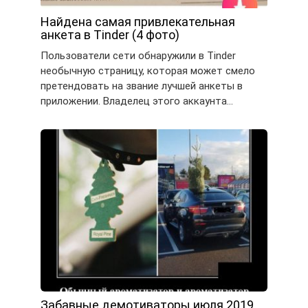
Найдена самая привлекательная
анкета в Tinder (4 фото)
Пользователи сети обнаружили в Tinder
необычную страницу, которая может смело
претендовать на звание лучшей анкеты в
приложении. Владелец этого аккаунта…
Забавные демотиваторы июля 2019