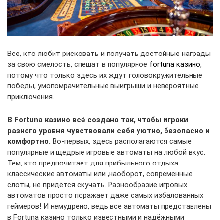
Все, кто любит рисковать и получать достойные награды
за свою смелость, спешат в популярное
fortuna казино
,
потому что только здесь их ждут головокружительные
победы, умопомрачительные выигрыши и невероятные
приключения.
В Fortuna казино всё создано так, чтобы игроки
разного уровня чувствовали себя уютно, безопасно и
комфортно.
Во-первых, здесь располагаются самые
популярные и щедрые игровые автоматы на любой вкус.
Тем, кто предпочитает для прибыльного отдыха
классические автоматы или ,наоборот, современные
слоты, не придётся скучать. Разнообразие игровых
автоматов просто поражает даже самых избалованных
геймеров! И немудрено, ведь все автоматы представлены
в Fortuna казино только известными и надёжными