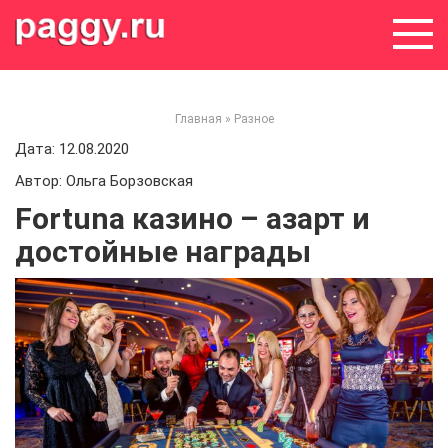
Skip
to
content
Главная
»
Разное
Дата: 12.08.2020
Автор: Ольга Борзовская
Fortuna казино – азарт и
достойные награды