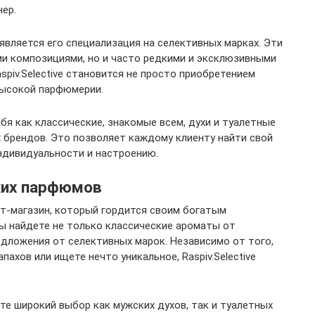
нер.
является его специализация на селективных марках. Эти
и композициями, но и часто редкими и эксклюзивными
spiv.Selective становится не просто приобретением
высокой парфюмерии.
я как классические, знакомые всем, духи и туалетные
х брендов. Это позволяет каждому клиенту найти свой
ндивидуальности и настроению.
ких парфюмов
нет-магазин, который гордится своим богатым
ы найдете не только классические ароматы от
едложения от селективных марок. Независимо от того,
ахов или ищете нечто уникальное, Raspiv.Selective
ите широкий выбор как мужских духов, так и туалетных